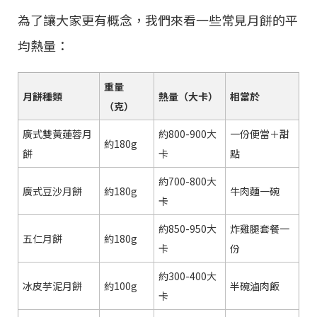
為了讓大家更有概念，我們來看一些常見月餅的平
均熱量：
重量
月餅種類
熱量（大卡）
相當於
（克）
廣式雙黃蓮蓉月
約800-900大
一份便當＋甜
約180g
餅
卡
點
約700-800大
廣式豆沙月餅
約180g
牛肉麵一碗
卡
約850-950大
炸雞腿套餐一
五仁月餅
約180g
卡
份
約300-400大
冰皮芋泥月餅
約100g
半碗滷肉飯
卡