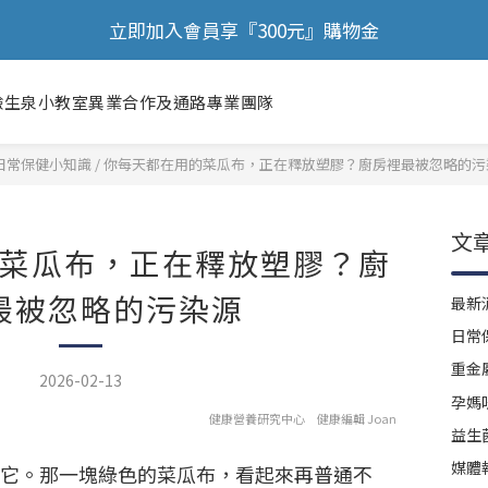
🎉 歡慶88節，滿額送膠原蛋白正貨！！
立即加入會員享『300元』購物金
🎉 歡慶88節，滿額送膠原蛋白正貨！！
驗
生泉小教室
異業合作及通路
專業團隊
日常保健小知識
/
你每天都在用的菜瓜布，正在釋放塑膠？廚房裡最被忽略的污
文
菜瓜布，正在釋放塑膠？廚
最被忽略的污染源
最新
日常
重金
2026-02-13
孕媽
健康營養研究中心 健康編輯 Joan
益生
媒體
它。那一塊綠色的菜瓜布，看起來再普通不