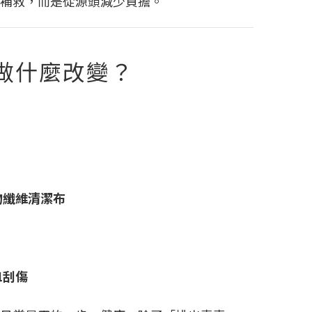
補救，而是從源頭減少負擔。
做什麼改變？
物纖維清潔布
皿刮傷