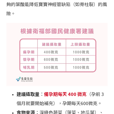
夠的葉酸能降低寶寶神經管缺陷（如脊柱裂）的風
險。
建議攝取量
：
備孕期每天 400 微克
（孕前 3
個月就要開始補充），孕期每天600微克。
食物來源
：深綠色蔬菜（菠菜、地瓜葉）、