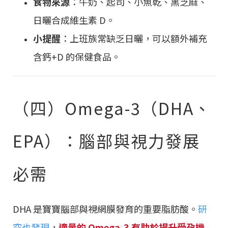
食物來源
：牛奶、起司、小魚乾、黑芝麻、
日曬合成維生素 D。
小提醒
：上班族常缺乏日曬，可以額外補充
含鈣+D 的保健食品。
（四）Omega-3（DHA、
EPA）：腦部與視力發展
必需
DHA 是寶寶腦部與視網膜發育的重要脂肪酸。
研
究也發現
，
適量的 Omega-3 有助於提升受孕機