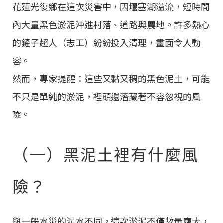
花蓮光復鄉在這次災害中，因堰塞湖溢流，短時間
內大量黑色淤泥沖進村落、道路與農地。許多熱心
的鏟子超人（志工）紛紛投入清理，畫面令人動
容。
然而，專家提醒：這些又黏又稠的黑色泥土，可能
不只是單純的淤泥，裡頭還潛藏著不容忽視的風
險。
（一）黑泥土裡有什麼風
險？
與一般水災的泥水不同，這次淤泥不僅數量龐大，