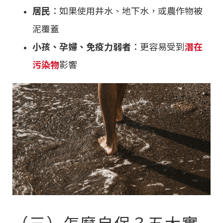
居民
：如果使用井水、地下水，或農作物被
泥覆蓋
小孩、孕婦、免疫力弱者
：更容易受到
潛在
污染物
影響
（三）怎麼自保？五大實