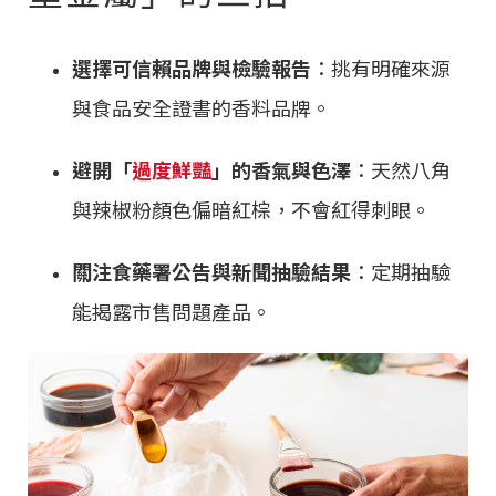
選擇可信賴品牌與檢驗報告
：挑有明確來源
與食品安全證書的香料品牌。
避開「
過度鮮豔
」的香氣與色澤
：天然八角
與辣椒粉顏色偏暗紅棕，不會紅得刺眼。
關注食藥署公告與新聞抽驗結果
：定期抽驗
能揭露市售問題產品。