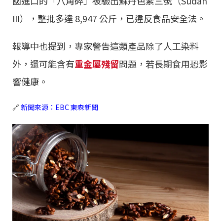
國進口的「八角碎」被驗出蘇丹色素三號（Sudan
III），整批多達 8,947 公斤，已違反食品安全法。
報導中也提到，專家警告這類產品除了人工染料
外，還可能含有
重金屬殘留
問題，若長期食用恐影
響健康。
🔗
新聞來源：EBC 東森新聞