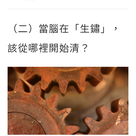
（二）當腦在「生鏽」，
該從哪裡開始清？