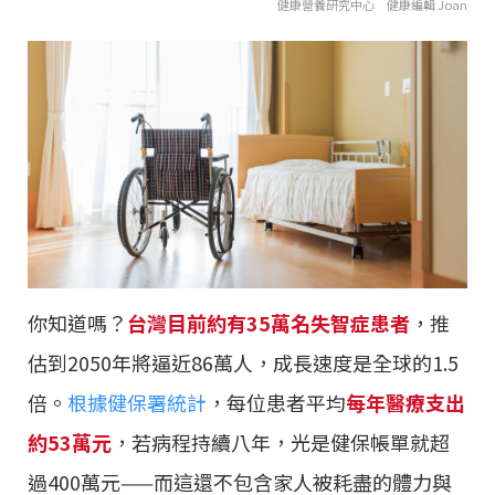
健康營養研究中心 健康編輯 Joan
你知道嗎？
台灣目前約有35萬名失智症患者
，推
估到2050年將逼近86萬人，成長速度是全球的1.5
倍。
根據健保署統計
，每位患者平均
每年醫療支出
約53萬元
，若病程持續八年，光是健保帳單就超
過400萬元——而這還不包含家人被耗盡的體力與