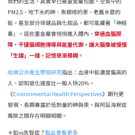
我們的生活，其實早已被重金屬包圍。空氣中的
PM2.5、地下水的砷、魚類裡的汞、老舊水管的
鉛，甚至部分保健品與化妝品，都可能藏著「神經
毒」。這些重金屬會悄悄進入體內，
穿過血腦屏
障，干擾腦細胞傳導與能量代謝，讓大腦像被慢慢
「生鏽」一樣，記憶逐漸模糊。
哈佛公共衛生學院研究
指出：血液中鉛濃度偏高的
人，認知退化速度比一般人快20%。
《
Environmental Health Perspectives
》期刊更
發現，長期暴露於低劑量的砷與汞，與阿茲海默症
風險之間存在明顯相關。
＊鉛vs失智症？
點此查看更多