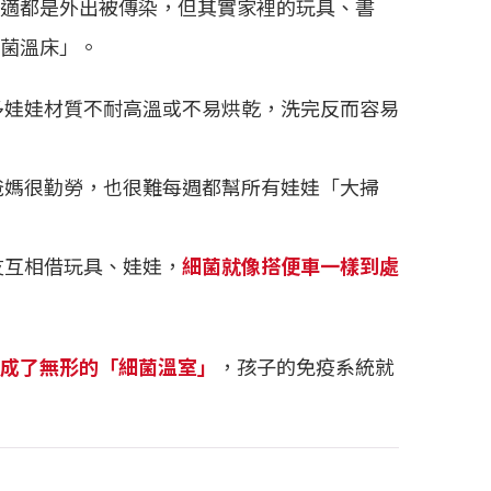
適都是外出被傳染，但其實家裡的玩具、書
菌溫床」。
多娃娃材質不耐高溫或不易烘乾，洗完反而容易
爸媽很勤勞，也很難每週都幫所有娃娃「大掃
友互相借玩具、娃娃，
細菌就像搭便車一樣到處
成了無形的「細菌溫室」
，孩子的免疫系統就