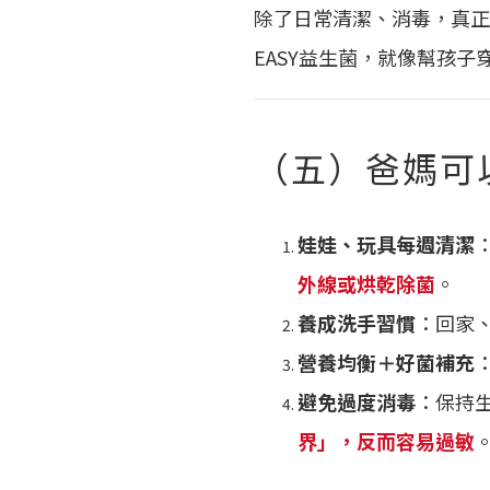
除了日常清潔、消毒，真正
EASY益生菌，就像幫孩子
（五）爸媽可
娃娃、玩具每週清潔
外線或烘乾除菌
。
養成洗手習慣
：回家
營養均衡＋好菌補充
避免過度消毒
：保持
界」，反而容易過敏