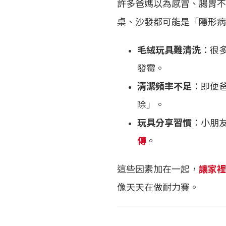
許多爸媽以為感冒、腸胃不
桌、沙發都可能是「隱形病
毛絨玩具難清洗
：很
發霉。
清潔頻率不足
：即便
除」。
玩具分享習慣
：小朋
傳
。
這些因素加在一起，
讓家裡
像天天在做耐力賽。