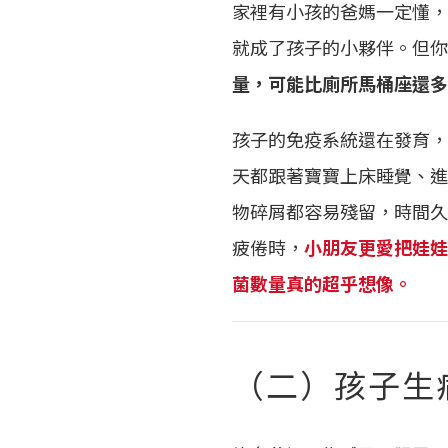
家裡有小孩的爸媽一定懂，
就成了孩子的小夥伴。但你
量，可能比廁所馬桶座還多
孩子的免疫系統還在發育，
天都跟著寶寶上床睡覺、進
物碎屑都容易殘留，時間久
疲倦時，
小朋友更愛把娃娃
菌數量真的超乎想像。
（二）孩子生