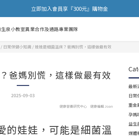
🎉 歡慶88節，滿額送膠原蛋白正貨！！
立即加入會員享『300元』購物金
🎉 歡慶88節，滿額送膠原蛋白正貨！！
驗
生泉小教室
異業合作及通路
專業團隊
/
日常保健小知識
/
娃娃是細菌溫床？爸媽別慌，這樣做最有效
Cat
？爸媽別慌，這樣做最有效
最新
2025-09-03
日常
重金
健康營養研究中心 健康編輯 Joan
孕媽
益生
愛的娃娃，可能是細菌溫
媒體