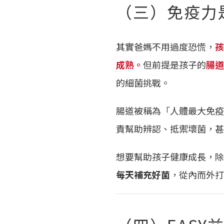
（三）免疫力
其實爸媽不用過度恐慌，
孩
成熟。
但前提是孩子的
腸道
的細菌挑戰。
腸道被稱為「人體最大免疫
責幫助辨認、抵禦壞菌，甚
想要幫助孩子健康成長，除
每天補充好菌
，從內而外打