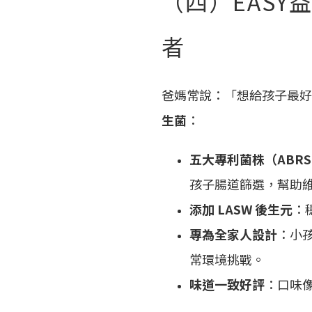
（四）EAS
者
爸媽常說：「想給孩子最
生菌
：
五大專利菌株（ABRS
孩子腸道篩選，幫助
添加 LASW 後生元
：
專為全家人設計
：小
常環境挑戰。
味道一致好評
：口味