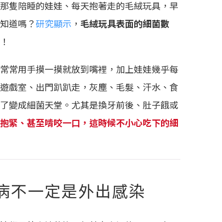
那隻陪睡的娃娃、每天抱著走的毛絨玩具，早
知道嗎？
研究顯示
，
毛絨玩具表面的細菌數
！
常常用手摸一摸就放到嘴裡，加上娃娃幾乎每
遊戲室、出門趴趴走，灰塵、毛髮、汗水、食
了變成細菌天堂。尤其是換牙前後、肚子餓或
抱緊、甚至啃咬一口，這時候不小心吃下的細
病不一定是外出感染