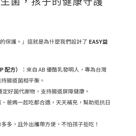
Y益生菌，孩子的健康守護
好的保護。」這就是為什麼我們設計了
EASY益
P 配方）
：來自 AB 優酪乳發明人，專為台灣
維持腸道菌相平衡。
穩定好菌代謝物，支持腸道屏障健康。
孩、爸媽一起吃都合適，天天補充，幫助抵抗日
像多多，且外出攜帶方便，不怕孩子拒吃！