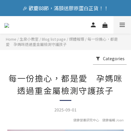
🎉 歡慶88節，滿額送膠原蛋白正貨！！
🎉 歡慶88節，滿額送膠原蛋白正貨！！
立即加入會員享『300元』購物金
Home
/
Blog list page
/
媒體報導
/
每一份擔心，都是
🎉 歡慶88節，滿額送膠原蛋白正貨！！
愛 孕媽咪透過重金屬檢測守護孩子
Categories
每一份擔心，都是愛 孕媽咪
透過重金屬檢測守護孩子
2025-09-01
健康營養研究中心 健康編輯 Joan