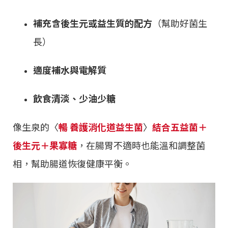
補充含後生元或益生質的配方
（幫助好菌生
長）
適度補水與電解質
飲食清淡、少油少糖
像生泉的〈
暢 養護消化道益生菌
〉
結合五益菌＋
後生元＋果寡糖
，在腸胃不適時也能溫和調整菌
相，幫助腸道恢復健康平衡。