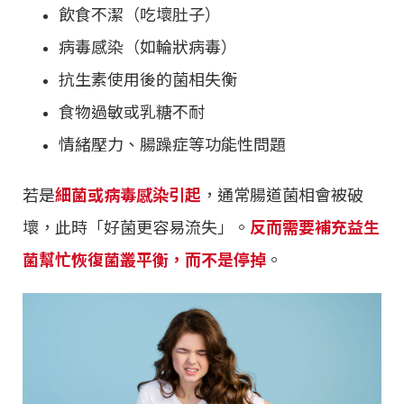
飲食不潔（吃壞肚子）
病毒感染（如輪狀病毒）
抗生素使用後的菌相失衡
食物過敏或乳糖不耐
情緒壓力、腸躁症等功能性問題
若是
細菌或病毒感染引起
，通常腸道菌相會被破
壞，此時「好菌更容易流失」。
反而需要補充益生
菌幫忙恢復菌叢平衡，而不是停掉
。