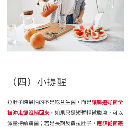
（四）小提醒
拉肚子時最怕的不是吃益生菌，而是
讓腸道好菌全
被沖走卻沒補回來
。如果只是短暫輕微腹瀉，可以
減量持續補菌；若是長期反覆拉肚子，
應該從菌叢