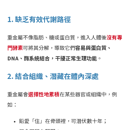
1. 缺乏有效代謝路徑
重金屬不像脂肪、糖或蛋白質，進入人體後
沒有專
門酵素
可將其分解，導致它們
容易與蛋白質、
DNA、酶系統結合，干擾正常生理功能
。
2. 結合組織、潛藏在體內深處
重金屬會
選擇性地累積
在某些器官或組織中，例
如：
鉛愛「住」在骨頭裡，可潛伏數十年；