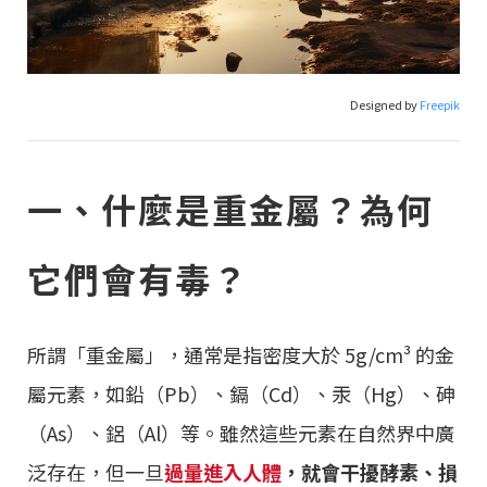
Designed by
Freepik
一、什麼是重金屬？為何
它們會有毒？
所謂「重金屬」，通常是指密度大於 5g/cm³ 的金
屬元素，如鉛（Pb）、鎘（Cd）、汞（Hg）、砷
（As）、鋁（Al）等。雖然這些元素在自然界中廣
泛存在，但一旦
過量進入人體
，就會干擾酵素、損