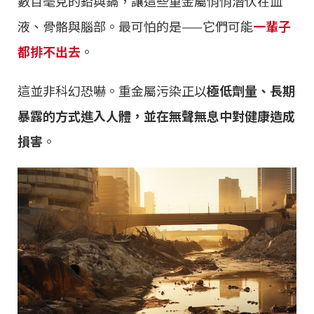
數百毫克的鉛與鎘，讓這些重金屬悄悄潛伏在血
液、骨骼與腦部。最可怕的是——它們可能
一輩子
都排不出去
。
這並非科幻恐嚇。重金屬污染正以
極低劑量、長期
暴露的方式進入人體，並在無聲無息中對健康造成
損害
。