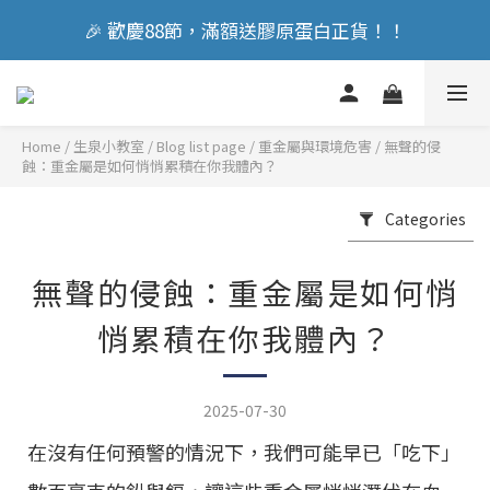
🎉 歡慶88節，滿額送膠原蛋白正貨！！
🎉 歡慶88節，滿額送膠原蛋白正貨！！
立即加入會員享『300元』購物金
Home
/
Blog list page
/
重金屬與環境危害
/
無聲的侵
🎉 歡慶88節，滿額送膠原蛋白正貨！！
蝕：重金屬是如何悄悄累積在你我體內？
Categories
無聲的侵蝕：重金屬是如何悄
悄累積在你我體內？
2025-07-30
在沒有任何預警的情況下，我們可能早已「吃下」