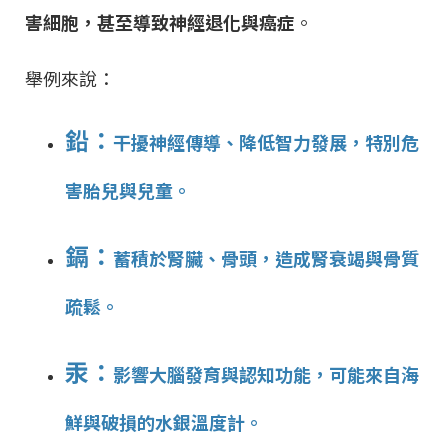
害細胞，甚至導致神經退化與癌症
。
舉例來說：
鉛：
干擾神經傳導、降低智力發展，
特別危
害胎兒與兒童
。
鎘：
蓄積於腎臟、骨頭，造成
腎衰竭與骨質
疏鬆
。
汞：
影響
大腦發育與認知功能
，可能來自海
鮮與破損的水銀溫度計。