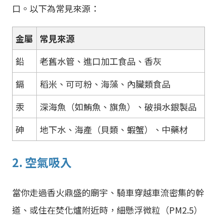
口。以下為常見來源：
金屬
常見來源
鉛
老舊水管、進口加工食品、香灰
鎘
稻米、可可粉、海藻、內臟類食品
汞
深海魚（如鮪魚、旗魚）、破損水銀製品
砷
地下水、海產（貝類、蝦蟹）、中藥材
2. 空氣吸入
當你走過香火鼎盛的廟宇、騎車穿越車流密集的幹
道、或住在焚化爐附近時，細懸浮微粒（PM2.5）