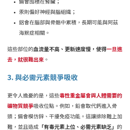
鎘會囤積在腎臟；
汞則偏好神經與腦組織；
鋁會在腦部與骨骼中累積，長期可能與阿茲
海默症相關。
這些部位的
血流量不高、更新速度慢，使得
一旦進
去，就很難出來
。
3. 與必需元素競爭吸收
更令人擔憂的是，這些
毒性重金屬會與人體需要的
礦物質競爭
吸收位點。例如，鉛會取代鈣進入骨
頭；鎘會模仿鋅、干擾免疫功能。這讓排除難上加
難，並且造成
「有毒元素上位、必需元素缺乏」
的