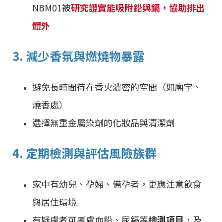
NBM01被
研究證實能吸附鉛與鎘，協助排出
體外
3. 減少香氛與燃燒物暴露
避免長時間待在香火濃密的空間（如廟宇、
燒香處）
選擇無重金屬染劑的化妝品與清潔劑
4. 定期檢測與評估風險族群
家中有幼兒、孕婦、備孕者，更應注意飲食
與居住環境
有疑慮者可考慮血鉛、尿鎘等
檢測項目
，及