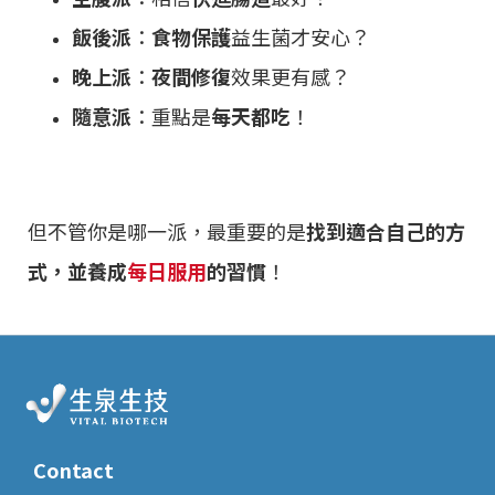
飯後派
：
食物保護
益生菌才安心？
晚上派
：
夜間修復
效果更有感？
隨意派
：重點是
每天都吃
！
但不管你是哪一派，最重要的是
找到適合自己的方
式，並養成
每日服用
的習慣
！
Contact