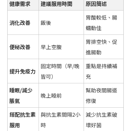
健康需求
建議服用時間
原因簡述
胃酸較低、腸
消化改善
飯後
蠕動佳
胃排空快、促
便秘改善
早上空腹
進腸動
固定時間（早/晚
重點是持續補
提升免疫力
皆可）
充
睡眠/減少
幫助夜間腸道
晚上睡前
脹氣
修復
搭配抗生素
與抗生素間隔2小
減少抗生素破
服用
時
壞好菌