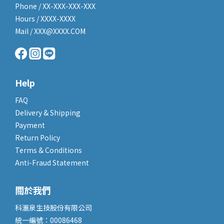
Phone / XX-XXX-XXX-XXX
Hours / XXXX-XXXX
Mail / XXX@XXXX.COM
Help
FAQ
Delivery & Shipping
Payment
Return Policy
Terms & Conditions
Anti-Fraud Statement
關於我們
科滙泉生技股份有限公司
統一編號：00086468