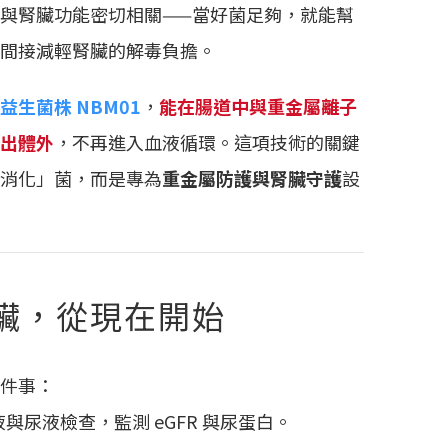
與腎臟功能密切相關——當好菌足夠，就能幫
間接減輕腎臟的解毒負擔。
益生菌株 NBM01
，
能在腸道中與重金屬離子
出體外
，不再進入血液循環。這項技術的關鍵
消化」菌，而是專為
重金屬防護與腎臟守護
設
臟，從現在開始
件事：
與尿液檢查，監測 eGFR 與尿蛋白。