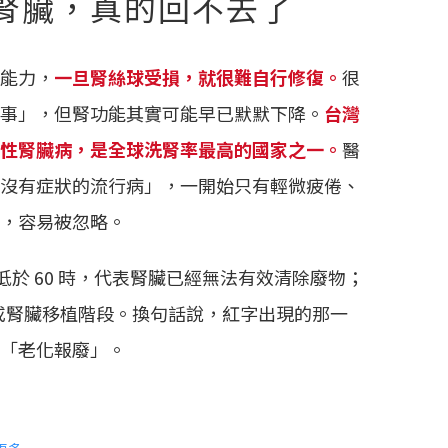
腎臟，真的回不去了
能力，
一旦腎絲球受損，就很難自行修復。
很
事」，但腎功能其實可能早已默默下降。
台灣
性腎臟病，是全球洗腎率最高的國家之一。
醫
沒有症狀的流行病」，一開始只有輕微疲倦、
，容易被忽略。
）低於 60 時，代表腎臟已經無法有效清除廢物；
腎或腎臟移植階段。換句話說，紅字出現的那一
「老化報廢」。