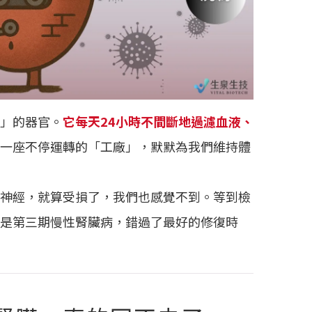
」的器官。
它每天24小時不間斷地過濾血液、
一座不停運轉的「工廠」，默默為我們維持體
神經，就算受損了，我們也感覺不到。等到檢
是第三期慢性腎臟病，錯過了最好的修復時