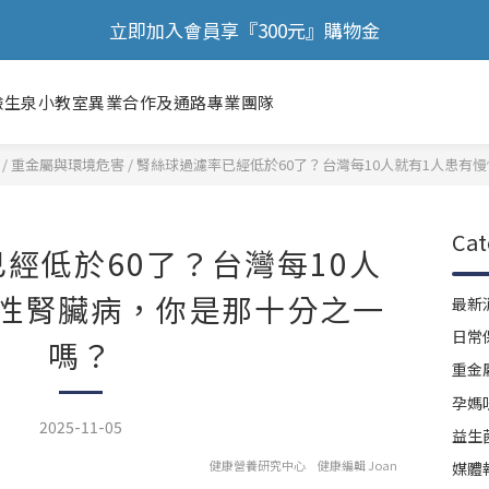
立即加入會員享『300元』購物金
🎉 歡慶88節，滿額送膠原蛋白正貨！！
🎉 歡慶88節，滿額送膠原蛋白正貨！！
驗
生泉小教室
異業合作及通路
專業團隊
/
重金屬與環境危害
/
腎絲球過濾率已經低於60了？台灣每10人就有1人患有
Cat
經低於60了？台灣每10人
慢性腎臟病，你是那十分之一
最新
日常
嗎？
重金
孕媽
2025-11-05
益生
健康營養研究中心 健康編輯 Joan
媒體