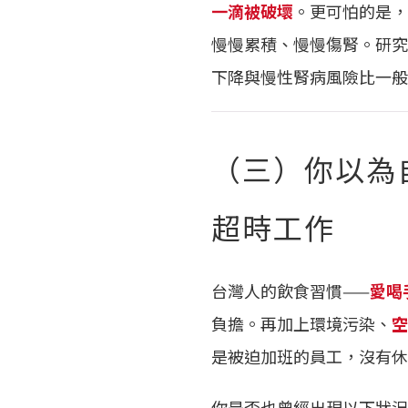
一滴被破壞
。更可怕的是，
慢慢累積、慢慢傷腎。研究
下降與慢性腎病風險比一般
（三）你以為
超時工作
台灣人的飲食習慣——
愛喝
負擔。再加上環境污染、
空
是被迫加班的員工，沒有休
你是否也曾經出現以下狀況