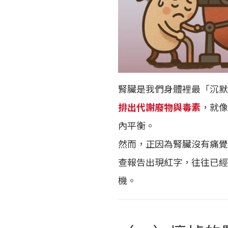
腎臟是我們身體裡最「沉默
排出代謝廢物與毒素
，就像
內平衡。
然而，正因為腎臟沒有痛覺
查報告出現紅字，往往已經
機。