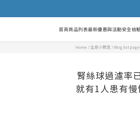
首頁
商品列表
最新優惠與活動
安全檢
Home
/
Blog list page
腎絲球過濾率已
就有1人患有