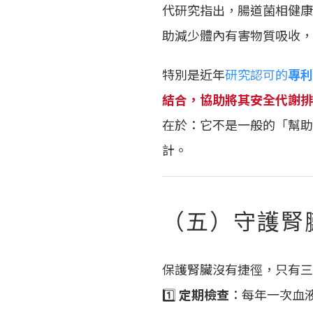
代研究指出，腸道菌相健康
助減少體內有害物質吸收，
特別是近年
研究認可的
專利
結合，協助將其安全代謝排
在於：它不是一般的「幫助
計。
（五）守護腎
保護腎臟沒有捷徑，只有三
1️⃣
定期檢查
：每年一次血液