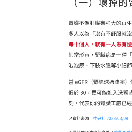
（一）壞掉的
腎臟不像肝臟有強大的再生
多人以為「沒有不舒服就沒
每十個人，就有一人患有慢
師常形容，腎臟病是一種「
泡泡尿、下肢水腫等小細節
當 eGFR（腎絲球過濾率
低於 30，更可能進入洗
刻，代表你的腎臟工廠已經
📍資料來源：
中央社 2023/03/09