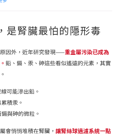
更多
，是腎臟最怕的隱形毒
原因外，近年研究發現——
重金屬污染已成為
。
鉛、鎘、汞、砷這些看似遙遠的元素，其實
。
管線可能滲出鉛。
易累積汞。
藏著鎘與砷的微粒。
屬會悄悄堆積在腎臟，
讓腎絲球過濾系統一點