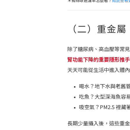
＊腎絲球過濾率怎麼看？
點此查看
（二）重金屬
除了糖尿病、高血壓等常見
腎功能下降的重要隱形推手
天天可能從生活中進入體內
喝水？地下水與老舊
吃魚？大型深海魚容
吸空氣？PM2.5 裡
長期少量攝入後，這些重金