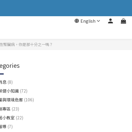
English
慢性腎臟病，你是那十分之一嗎？
egories
消息
(8)
保健小知識
(72)
屬與環境危害
(106)
咪專區
(23)
菌小教室
(22)
報導
(7)