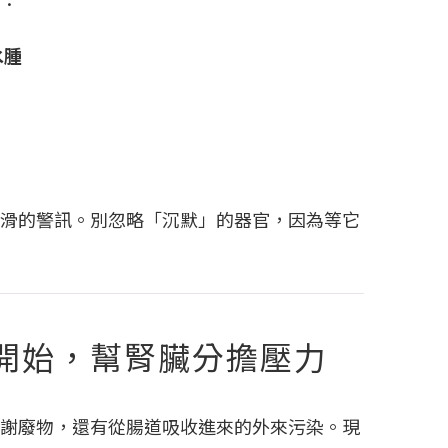
水腫
滑的警訊。別忽略「沉默」的器官，因為等它
開始，幫腎臟分擔壓力
謝廢物，還有從腸道吸收進來的外來污染。現