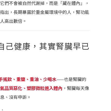
它們不會被自然代謝掉，而是「藏在體內」，
指出，長期暴露於重金屬環境中的人，腎功能
人高出數倍。
自己健康，其實腎臟早已
手搖飲、重鹽、重油、少喝水
——也是腎臟的
氣品質惡化、塑膠微粒進入體內
，腎臟每天像
息、沒有申訴。
：