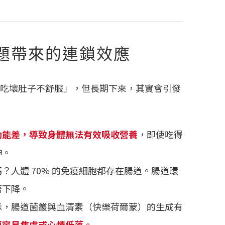
題帶來的連鎖效應
吃壞肚子不舒服」，但長期下來，其實會引發
功能差，導致身體無法有效吸收營養
，即使吃得
神。
？人體 70% 的免疫細胞都存在腸道。腸道環
著下降。
示，腸道菌叢與血清素（快樂荷爾蒙）的生成有
更容易焦慮或心情低落。