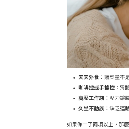
天天外食
：蔬菜量不
咖啡控或手搖控
：胃
高壓工作族
：壓力讓
久坐不動族
：缺乏運
如果你中了兩項以上，那麼