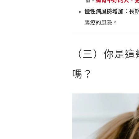
慢性病風險增加
：長
腸癌的風險。
（三）你是這
嗎？