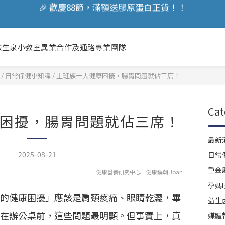
🎉 歡慶88節，滿額送膠原蛋白正貨！！
立即加入會員享『300元』購物金
🎉 歡慶88節，滿額送膠原蛋白正貨！！
驗
生泉小教室
異業合作及通路
專業團隊
/
日常保健小知識
/
上班族十大健康困擾，腸胃問題就佔三席！
Cat
困擾，腸胃問題就佔三席！
最新
2025-08-21
日常
重金
健康營養研究中心 健康編輯 Joan
孕媽
的健康困擾」應該是肩頸痠痛、眼睛乾澀，畢
益生
在辦公桌前，這些問題最明顯。但事實上，真
媒體