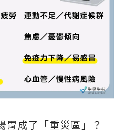
腸胃成了「重災區」？