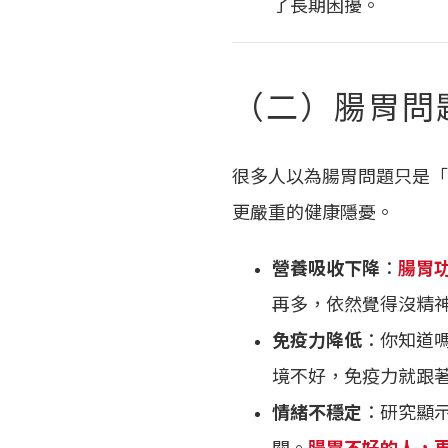
了長期困擾。
（二）腸胃問
很多人以為腸胃問題只是「
更嚴重的健康隱憂。
營養吸收下降
：
腸胃
再多，依然覺得沒精
免疫力降低
：你知道嗎
境不好，免疫力就跟
情緒不穩定
：研究顯
關。
腸胃不好的人，