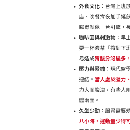
外食文化
：台灣上班族
店、晚餐宵夜加手搖
腸胃就像一台引擎，
咖啡因與刺激物
：早
要一杯濃茶「撐到下
易造成
胃酸分泌過多
壓力與緊繃
：現代醫
連結。
當人處於壓力
力大而腹瀉，有些人
體兩面。
久坐少動
：腸胃需要
八小時，運動量少得