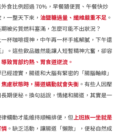
外食比例超過 70%，早餐隨便買、午餐快炒
飲，一整天下來，
油鹽糖過量、纖維嚴重不足
。
長期被劣質燃料塞滿，怎麼可能不出狀況？
上一杯咖啡提神，中午再一杯手搖解膩，下午還
班」。這些飲品雖然能讓人短暫精神亢奮，卻容
，導致胃部灼熱、胃食道逆流。
學已經證實，腸道和大腦有緊密的「腸腦軸線」
、焦慮狀態時，腸道蠕動就會失衡
。有些人因壓
則長期便秘。換句話說，情緒和腸道，其實是一
規律蠕動才能維持順暢排便，但
上班族一坐就是
可憐
。缺乏活動，讓腸道「懶散」，便秘自然成