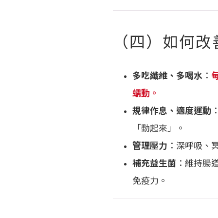
（四）如何改
多吃纖維、多喝水
：
蠕動。
規律作息、適度運動
「動起來」。
管理壓力
：深呼吸、
補充益生菌
：維持腸
免疫力。