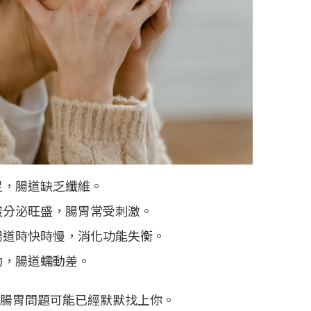
足，腸道缺乏纖維。
酸分泌旺盛，腸胃常受刺激。
腸道時快時慢，消化功能失衡。
動，腸道蠕動差。
腸胃問題可能已經默默找上你。