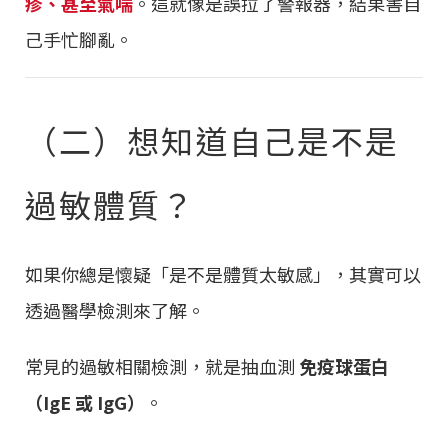
疹、甚至氣喘
。這就像是誤拉了警報器，結果害自
己手忙腳亂。
（二）想知道自己是不是
過敏體質？
如果你總是懷疑「是不是體質太敏感」，其實可以
透過醫學檢測來了解。
常見的過敏相關檢測，就是抽血測
免疫球蛋白
（IgE 或 IgG）
。