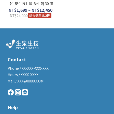
【生泉生技】敏 益生菌 30 條
NT$1,699 ~ NT$12,450
NT$24,000
5.2折
Contact
Phone / XX-XXX-XXX-XXX
Hours / XXXX-XXXX
Mail / XXX@XXXX.COM
Help