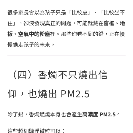
很多家長會以為孩子只是「比較皮」、「比較坐不
住」，卻沒發現真正的問題，可能就藏在
窗框、地
板、空氣中的粉塵
裡。那些你看不到的鉛，正在慢
慢偷走孩子的未來。
（四）香燭不只燒出信
仰，也燒出 PM2.5
除了鉛，香燭燃燒本身也會產生
高濃度 PM2.5
。
這些超細懸浮微粒可以：