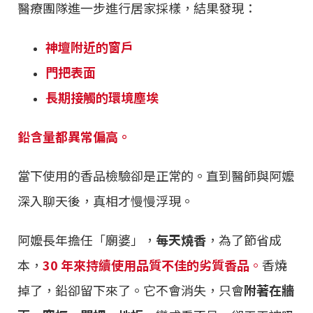
醫療團隊進一步進行居家採樣，結果發現：
神壇附近的窗戶
門把表面
長期接觸的環境塵埃
鉛含量都異常偏高。
當下使用的香品檢驗卻是正常的。直到醫師與阿嬤
深入聊天後，真相才慢慢浮現。
阿嬤長年擔任「廟婆」，
每天燒香
，為了節省成
本，
30 年來持續使用品質不佳的劣質香品
。
香燒
掉了，鉛卻留下來了。它不會消失，只會
附著在牆