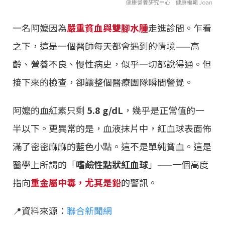
健康營養研究中心 健康編輯 Joan
一名阿嬤因為
嚴重貧血與雙腳水腫
走進診間。乍看
之下，這是一個醫師每天都會遇到的情境——高
齡、營養不良、慢性病史，似乎一切都說得通。但
接下來的檢查，卻讓整個醫療團隊瞬間警覺。
阿嬤的血紅素只剩
5.8 g/dL
，幾乎是正常值的一
半以下。更異常的是，血液抹片中，紅血球表面佈
滿了密密麻麻的藍色小點。這不是單純貧血。這是
醫學上所謂的「
嗜鹼性點狀紅血球
」——一個高度
指向
重金屬中毒，尤其是鉛
的警訊。
📍資料來源：
聯合新聞網