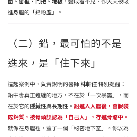
面、窗框、門把、地板
，變成看不見、卻天天被吸
進身體的「鉛粉塵」。
（二）鉛，最可怕的不是
進來，是「住下來」
這起案例中，負責說明的醫師
林軒任
特別提醒：
鉛中毒真正難纏的地方，不在於「一次暴露」，而
在於它的
隱藏性與長期性
。
鉛進入人體後，會假裝
成鈣質，被骨頭誤認為「自己人」，存進骨骼中。
就像在身體裡，蓋了一個「秘密地下室」。你以為