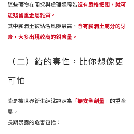
這些礦物在開採與處理過程若
沒有嚴格把關，就可
能殘留重金屬雜質。
其中膨潤土被點名風險最高，
含有膨潤土成分的牙
膏，大多出現較高的鉛含量。
（二）鉛的毒性，比你想像更
可怕
鉛是被世界衛生組織認定為
「
無安全劑量
」
的重金
屬。
長期暴露的危害包括：