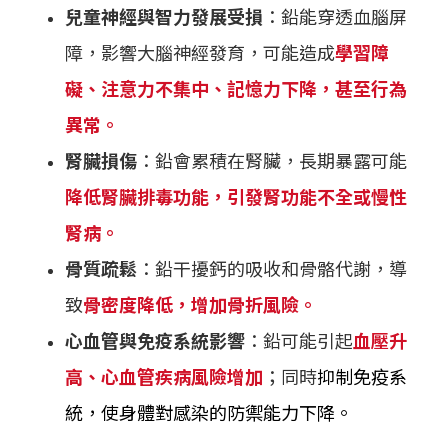
兒童神經與智力發展受損
：鉛能穿透血腦屏
障，影響大腦神經發育，可能造成
學習障
礙、注意力不集中、記憶力下降，甚至行為
異常。
腎臟損傷
：鉛會累積在腎臟，長期暴露可能
降低腎臟排毒功能，引發腎功能不全或慢性
腎病。
骨質疏鬆
：鉛干擾鈣的吸收和骨骼代謝，導
致
骨密度降低，增加骨折風險。
心血管與免疫系統影響
：鉛可能引起
血壓升
高、心血管疾病風險增加
；同時
抑制免疫系
統，使身體對感染的防禦能力下降。