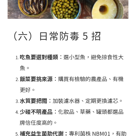
（六）日常防毒 5 招
吃魚要選對種類
：選小型魚，避免掠食性大
魚。
飯菜要挑來源
：購買有檢驗的農產品、有機
更好。
水質要把關
：加裝濾水器、定期更換濾芯。
少碰不明產品
：化妝品、草藥、罐頭都選品
牌信任度高的。
補充益生菌助代謝：
專利菌株 NBM01，有助