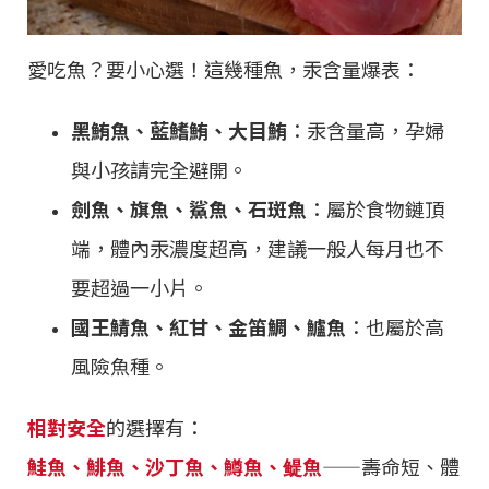
愛吃魚？要小心選！這幾種魚，汞含量爆表：
黑鮪魚、藍鰭鮪、大目鮪
：汞含量高，孕婦
與小孩請完全避開。
劍魚、旗魚、鯊魚、石斑魚
：屬於食物鏈頂
端，體內汞濃度超高，建議一般人每月也不
要超過一小片。
國王鯖魚、紅甘、金笛鯛、鱸魚
：也屬於高
風險魚種。
相對安全
的選擇有：
鮭魚、鯡魚、沙丁魚、鱒魚、鳀魚
——壽命短、體