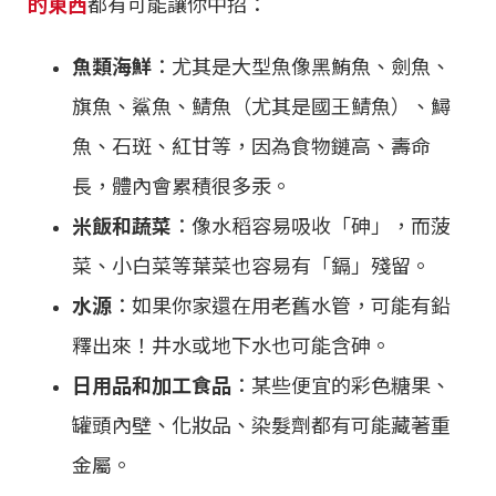
的東西
都有可能讓你中招：
魚類海鮮
：尤其是大型魚像黑鮪魚、劍魚、
旗魚、鯊魚、鯖魚（尤其是國王鯖魚）、鱘
魚、石斑、紅甘等，因為食物鏈高、壽命
長，體內會累積很多汞。
米飯和蔬菜
：像水稻容易吸收「砷」，而菠
菜、小白菜等葉菜也容易有「鎘」殘留。
水源
：如果你家還在用老舊水管，可能有鉛
釋出來！井水或地下水也可能含砷。
日用品和加工食品
：某些便宜的彩色糖果、
罐頭內壁、化妝品、染髮劑都有可能藏著重
金屬。