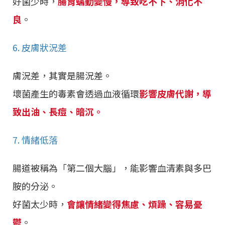
好菌少時，
腸胃蠕動變慢，導致吃不下、消化不
良
。
6. 皮膚狀況差
膚況差，其實是腸況差。
壞菌產生的毒素會透過血液循環
影響皮膚代謝，導
致出油、長痘、暗沉。
7. 情緒低落
腸道被稱為「第二個大腦」，能影響血清素與多巴
胺的分泌。
好菌太少時，
會讓情緒變得焦慮、煩躁、容易憂
鬱
。