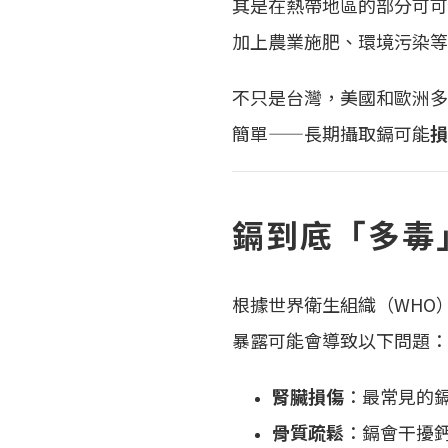
其是在熱帶地區的部分可可
加上農業施肥、環境污染等
不只是台灣，美國和歐洲多
簡單——長期攝取鎘可能
損
鎘到底「多毒
根據世界衛生組織（WHO
暴露可能會導致以下問題：
腎臟損傷
：最常見的
骨質疏鬆
：鎘會干擾