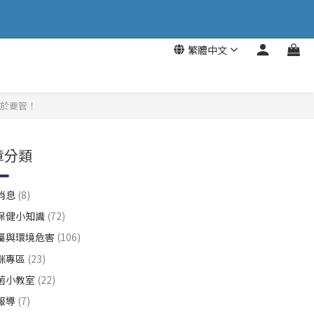
繁體中文
終於要管！
章分類
消息
(8)
保健小知識
(72)
屬與環境危害
(106)
咪專區
(23)
菌小教室
(22)
報導
(7)