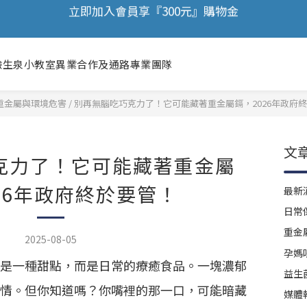
🎉 歡慶88節，滿額送膠原蛋白正貨！！
🎉 歡慶88節，滿額送膠原蛋白正貨！！
立即加入會員享『300元』購物金
驗
生泉小教室
異業合作及通路
專業團隊
🎉 歡慶88節，滿額送膠原蛋白正貨！！
重金屬與環境危害
/
別再無腦吃巧克力了！它可能藏著重金屬鎘，2026年政府
文
克力了！它可能藏著重金屬
26年政府終於要管！
最新
日常
重金
2025-08-05
孕媽
是一種甜點，而是日常的療癒食品。一塊濃郁
益生
情。但你知道嗎？你嘴裡的那一口，可能暗藏
媒體