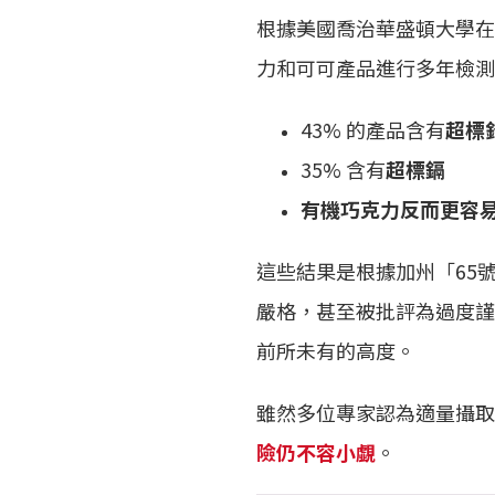
根據美國喬治華盛頓大學在 2
力和可可產品進行多年檢測
43% 的產品含有
超標
35% 含有
超標鎘
有機巧克力反而更容
這些結果是根據加州「65
嚴格，甚至被批評為過度謹
前所未有的高度。
雖然多位專家認為適量攝取
險仍不容小覷
。