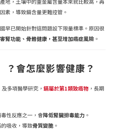
產地，土壤中的重金屬含量本來就比較高，再
因素，導致鎘含量更難控管。
國早已開始針對這問題設下限量標準。原因很
害腎功能、骨骼健康，甚至增加癌症風險
。
」？會怎麼影響健康？
）及多項醫學研究，
鎘屬於第1類致癌物
，長期
鎘毒性反應之一，會
降低腎臟排毒能力
。
鈣的吸收，導致
骨質變脆
。