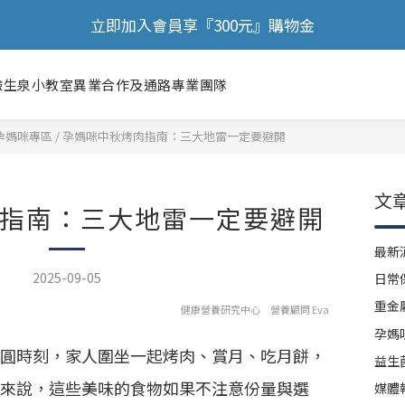
🎉 歡慶88節，滿額送膠原蛋白正貨！！
🎉 歡慶88節，滿額送膠原蛋白正貨！！
驗
生泉小教室
異業合作及通路
專業團隊
孕媽咪專區
/
孕媽咪中秋烤肉指南：三大地雷一定要避開
文
指南：三大地雷一定要避開
最新
2025-09-05
日常
重金
健康營養研究中心 營養顧問 Eva
孕媽
圓時刻，家人圍坐一起烤肉、賞月、吃月餅，
益生
來說，這些美味的食物如果不注意份量與選
媒體