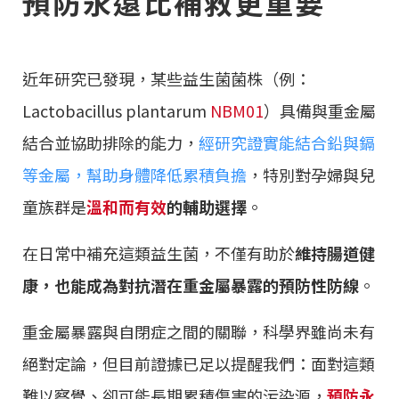
預防永遠比補救更重要
近年研究已發現，某些益生菌菌株（例：
Lactobacillus plantarum
NBM01
）具備與重金屬
結合並協助排除的能力，
經研究證實能結合鉛與鎘
等金屬，幫助身體降低累積負擔
，特別對孕婦與兒
童族群是
溫和而有效
的輔助選擇
。
在日常中補充這類益生菌，不僅有助於
維持腸道健
康，也能成為對抗潛在重金屬暴露的預防性防線
。
重金屬暴露與自閉症之間的關聯，科學界雖尚未有
絕對定論，但目前證據已足以提醒我們：面對這類
難以察覺、卻可能長期累積傷害的污染源，
預防永