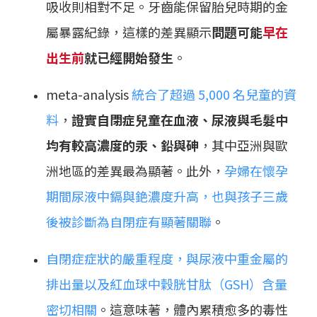
吸收則相對不足。牙齒能保留胎兒時期的金
屬暴露紀錄，這樣的差異顯示
問題可能
早在
出生前
就已經開始發生
。
meta-analysis
統合了超過 5,000 名兒童的資
料
，
證實自閉症兒童在血液、尿液與毛髮中
均有較高濃度的汞、鉛與砷
，其中亞洲與歐
洲地區的差異最為顯著。此外，
孕婦在懷孕
期間尿液中鎘與銫濃度升高，也與孩子三歲
後被診斷為自閉症有顯著關聯
。
自閉症症狀的嚴重程度，與尿液中重金屬的
排出量以及紅血球中穀胱甘肽（GSH）含量
密切相關
。這意味著，體內累積愈多的毒性