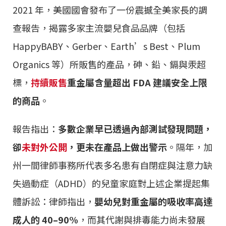
2021 年，美國國會發布了一份震撼全美家長的調
查報告，揭露多家主流嬰兒食品品牌（包括
HappyBABY、Gerber、Earth’s Best、Plum
Organics 等）所販售的產品，砷、鉛、鎘與汞超
標，
持續販售
重金屬含量超出 FDA 建議安全上限
的商品
。
報告指出：
多數企業早已透過內部測試發現問題，
卻
未對外公開
，更未在產品上做出警示
。隔年，加
州一間律師事務所代表多名患有自閉症與注意力缺
失過動症（ADHD）的兒童家庭對上述企業提起集
體訴訟：律師指出，
嬰幼兒對重金屬的吸收率高達
成人的 40–90%
，而其代謝與排毒能力尚未發展