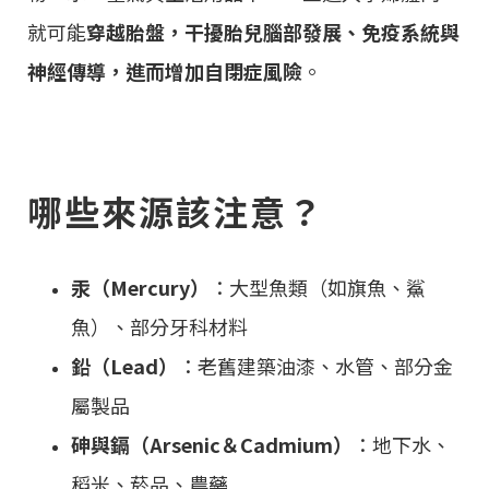
就可能
穿越胎盤，干擾胎兒腦部發展、免疫系統與
神經傳導，進而增加自閉症風險
。
哪些來源該注意？
汞（Mercury）
：大型魚類（如旗魚、鯊
魚）、部分牙科材料
鉛（Lead）
：老舊建築油漆、水管、部分金
屬製品
砷與鎘（Arsenic＆Cadmium）
：地下水、
稻米、菸品、農藥