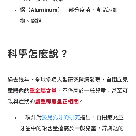
鋁（Aluminum）
：部分疫苗、食品添加
物、鋁鍋
科學怎麼說？
過去幾年，全球多項大型研究陸續發現，
自閉症兒
童體內的
重金屬含量
，不僅高於一般兒童，甚至可
能與症狀的
嚴重程度呈正相關
。
一項針對
嬰兒乳牙的研究
指出，自閉症兒童
牙齒中的鉛含量
遠高於一般兒童
，鋅與錳的