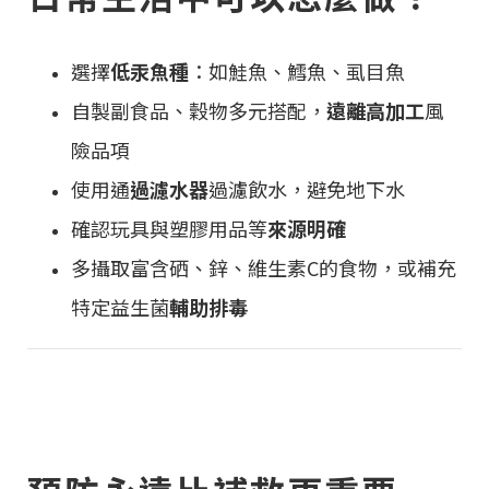
選擇
低汞魚種
：如鮭魚、鱈魚、虱目魚
自製副食品、穀物多元搭配，
遠離高加工
風
險品項
使用通
過濾水器
過濾飲水，避免地下水
確認玩具與塑膠用品等
來源明確
多攝取富含硒、鋅、維生素C的食物，或補充
特定益生菌
輔助排毒