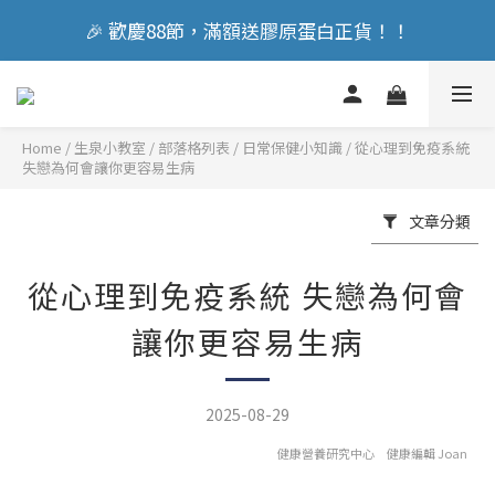
🎉 歡慶88節，滿額送膠原蛋白正貨！！
🎉 歡慶88節，滿額送膠原蛋白正貨！！
立即加入會員享『300元』購物金
Home
/
部落格列表
/
日常保健小知識
/
從心理到免疫系統
🎉 歡慶88節，滿額送膠原蛋白正貨！！
失戀為何會讓你更容易生病
文章分類
從心理到免疫系統 失戀為何會
讓你更容易生病
2025-08-29
健康營養研究中心 健康編輯 Joan