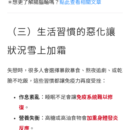
＊想更了解腸腦軸嗎？
點此查看相關文章
（三）生活習慣的惡化讓
狀況雪上加霜
失戀時，很多人會選擇暴飲暴食、熬夜追劇、或乾
脆不吃飯，這些習慣都讓免疫力再度受挫：
作息紊亂
：睡眠不足會讓
免疫系統難以修
復
。
營養失衡
：高糖或高油食物會
加重身體發炎
反應
。