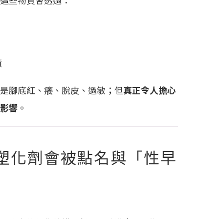
這些物質會透過：
積
是腳底紅、癢、脫皮、過敏；但
真正令人擔心
影響
。
塑化劑會被點名與「性早