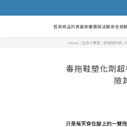
首頁
商品列表
最新優惠與活動
安全檢
Home
/
部落格列表
/
毒拖鞋塑化劑超標
險
只是每天穿在腳上的一雙拖