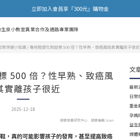
🎉 歡慶88節，滿額送膠原蛋白正貨！！
立即加入會員享『300元』購物金
🎉 歡慶88節，滿額送膠原蛋白正貨！！
驗
生泉小教室
異業合作及通路
專業團隊
日常保健小知識
/
毒拖鞋塑化劑超標 500 倍？性早熟、致癌風險其實離孩子很近
文
 500 倍？性早熟、致癌風
其實離孩子很近
最新
日常
重金
2025-12-18
孕媽
健康營養研究中心 健康編輯 Joan
益生
媒體
鞋，真的可能影響孩子的發育，甚至提高致癌