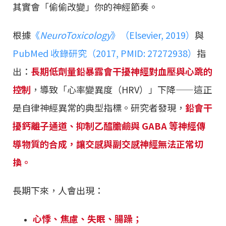
其實會「偷偷改變」你的神經節奏。
根據
《
NeuroToxicology
》（Elsevier, 2019）
與
PubMed 收錄研究（2017, PMID: 27272938）
指
出：
長期低劑量鉛暴露會干擾神經對血壓與心跳的
控制
，導致「心率變異度（HRV）」下降——這正
是自律神經異常的典型指標。研究者發現，
鉛會干
擾鈣離子通道、抑制乙醯膽鹼與 GABA 等神經傳
導物質的合成，讓交感與副交感神經無法正常切
換。
長期下來，人會出現：
心悸、焦慮、失眠、腸躁；