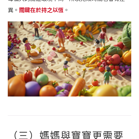
異。
關鍵在於持之以恆
。
（三）媽媽與寶寶更需要