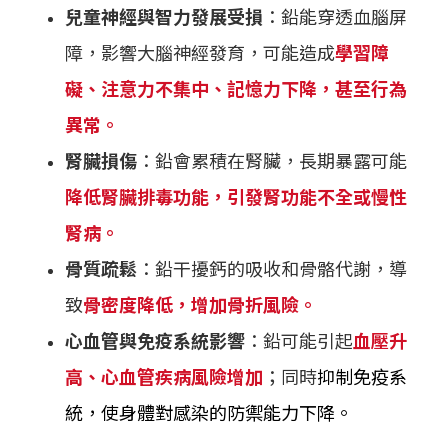
兒童神經與智力發展受損
：鉛能穿透血腦屏
障，影響大腦神經發育，可能造成
學習障
礙、注意力不集中、記憶力下降，甚至行為
異常。
腎臟損傷
：鉛會累積在腎臟，長期暴露可能
降低腎臟排毒功能，引發腎功能不全或慢性
腎病。
骨質疏鬆
：鉛干擾鈣的吸收和骨骼代謝，導
致
骨密度降低，增加骨折風險。
心血管與免疫系統影響
：鉛可能引起
血壓升
高、心血管疾病風險增加
；同時
抑制免疫系
統，使身體對感染的防禦能力下降。