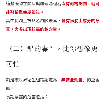
這些礦物在開採與處理過程若
沒有嚴格把關，就可
能殘留重金屬雜質。
其中膨潤土被點名風險最高，
含有膨潤土成分的牙
膏，大多出現較高的鉛含量。
（二）鉛的毒性，比你想像更
可怕
鉛是被世界衛生組織認定為
「
無安全劑量
」
的重金
屬。
長期暴露的危害包括：