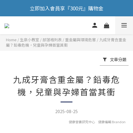
🎉 歡慶88節，滿額送膠原蛋白正貨！！
立即加入會員享『300元』購物金
🎉 歡慶88節，滿額送膠原蛋白正貨！！
Home
/
部落格列表
/
重金屬與環境危害
/
九成牙膏含重金
屬？鉛毒危機，兒童與孕婦首當其衝
文章分類
九成牙膏含重金屬？鉛毒危
機，兒童與孕婦首當其衝
2025-08-25
健康營養研究中心 健康編輯 Brandon