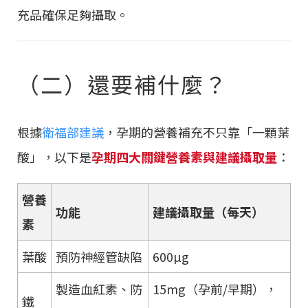
充品確保足夠攝取。
（二）還要補什麼？
根據
衛福部建議
，孕期的營養補充不只靠「一顆葉
酸」，以下是
孕期四大關鍵營養素與建議攝取量
：
營養
功能
建議攝取量（每天）
素
葉酸
預防神經管缺陷
600µg
製造血紅素、防
15mg（孕前/早期），
鐵