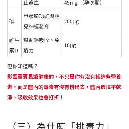
止貧血
45mg （孕晚期）
甲狀腺功能與胎
碘
200μg
兒神經發育
維生
幫助鈣吸收、免
10μg
素D
疫力
但你知道嗎？
影響寶寶長遠健康的，不只是你有沒有補這些營養
素，而是體內的毒素有沒有排出去，體內環境不乾
淨，吸收效果也會打折！
（三）為什麼「排毒力」