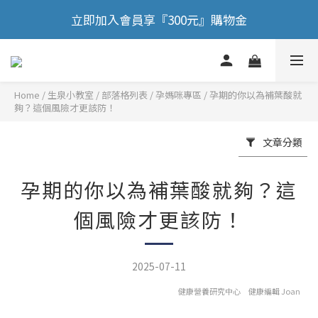
🎉 歡慶88節，滿額送膠原蛋白正貨！！
立即加入會員享『300元』購物金
🎉 歡慶88節，滿額送膠原蛋白正貨！！
Home
/
部落格列表
/
孕媽咪專區
/
孕期的你以為補葉酸就
夠？這個風險才更該防！
文章分類
孕期的你以為補葉酸就夠？這
個風險才更該防！
2025-07-11
健康營養研究中心 健康編輯 Joan