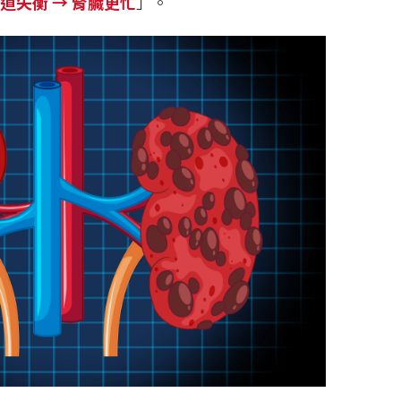
道失衡 → 腎臟更忙
」。