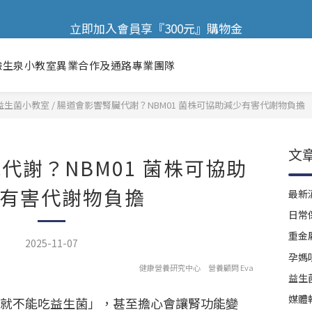
🎉 歡慶88節，滿額送膠原蛋白正貨！！
立即加入會員享『300元』購物金
🎉 歡慶88節，滿額送膠原蛋白正貨！！
驗
生泉小教室
異業合作及通路
專業團隊
益生菌小教室
/
腸道會影響腎臟代謝？NBM01 菌株可協助減少有害代謝物負擔
文
代謝？NBM01 菌株可協助
有害代謝物負擔
最新
日常
重金
2025-11-07
孕媽
健康營養研究中心 營養顧問 Eva
益生
媒體
就不能吃益生菌」，甚至擔心會讓腎功能變