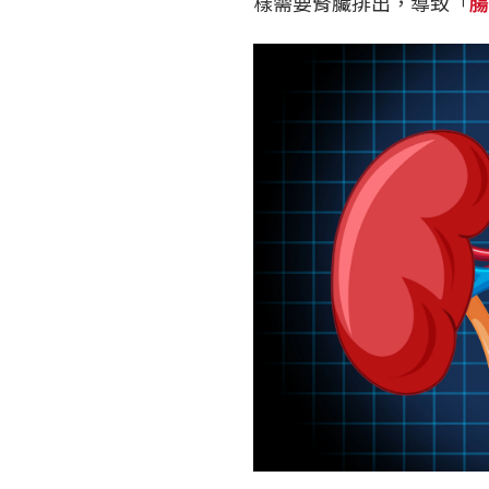
樣需要腎臟排出，導致「
腸