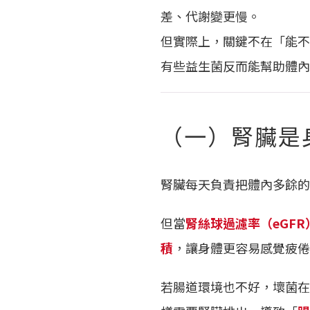
差、代謝變更慢。
但實際上，關鍵不在「能不
有些益生菌反而能幫助體內
（一）腎臟是
腎臟每天負責把體內多餘的
但當
腎絲球過濾率（eGF
積
，讓身體更容易感覺疲倦
若腸道環境也不好，壞菌在