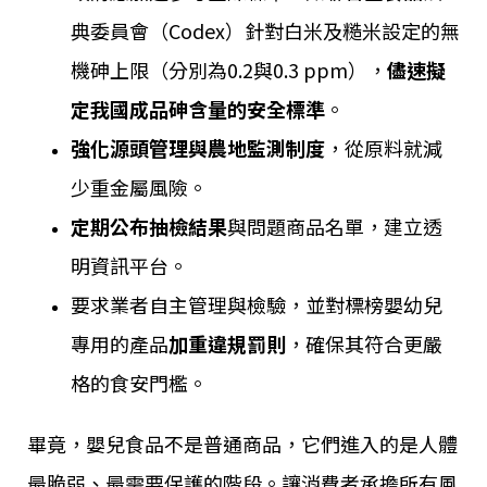
典委員會（Codex）針對白米及糙米設定的無
機砷上限（分別為0.2與0.3 ppm），
儘速擬
定我國成品砷含量的安全標準
。
強化源頭管理與農地監測制度
，從原料就減
少重金屬風險。
定期公布抽檢結果
與問題商品名單，建立透
明資訊平台。
要求業者自主管理與檢驗，並對標榜嬰幼兒
專用的產品
加重違規罰則
，確保其符合更嚴
格的食安門檻。
畢竟，嬰兒食品不是普通商品，它們進入的是人體
最脆弱、最需要保護的階段。讓消費者承擔所有風