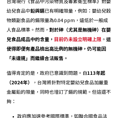
台灣現行《食品中污染物質及毒素衛生標準》對嬰
幼兒食品中
鉛與鎘
已有明確限量，例如：嬰幼兒穀
物類副食品的鎘限量為0.04 ppm，遠低於一般成
人食品標準。然而，
對於砷（尤其是無機砷）在嬰
兒食品成品中的含量，
目前仍未設立明確上限
。
這
使得即便有產品檢出高比例的無機砷，仍可能因
「未違規」而繼續合法販售。
值得肯定的是，政府已意識到問題。自
113年起
（2024年）
，台灣將針對特定嬰幼兒食品加嚴重
金屬鉛的限量，同時也增訂了鎘的規範。但這還不
夠：
政府應加速參考國際標準，如聯合國食品法