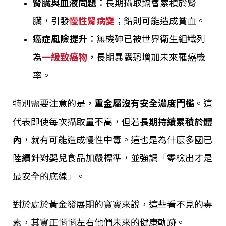
腎臟與血液問題
：長期攝取鎘會累積於腎
臟，引發
慢性腎病變
；鉛則可能造成貧血。
癌症風險提升
：無機砷已被世界衛生組織列
為
一級致癌物
，長期暴露恐增加未來罹癌機
率。
特別需要注意的是，
重金屬沒有安全濃度門檻
。這
代表即使每次攝取量不高，但若
長期持續累積於體
內
，就有可能造成慢性中毒。這也是為什麼多國已
陸續針對嬰兒食品加嚴標準，並強調「零檢出才是
最安全的底線」。
對於處於黃金發展期的寶寶來說，這些看不見的毒
素，其實正悄悄左右他們未來的健康軌跡。