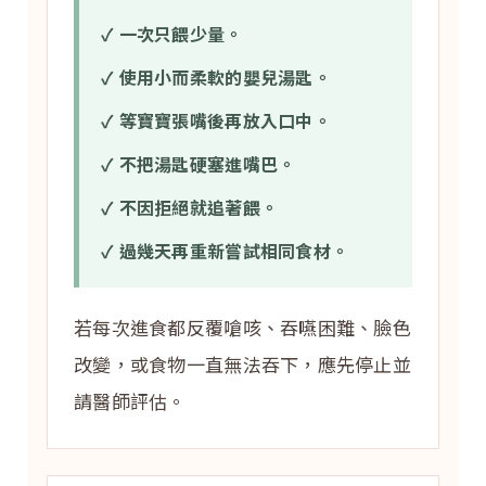
✓ 一次只餵少量。
✓ 使用小而柔軟的嬰兒湯匙。
✓ 等寶寶張嘴後再放入口中。
✓ 不把湯匙硬塞進嘴巴。
✓ 不因拒絕就追著餵。
✓ 過幾天再重新嘗試相同食材。
若每次進食都反覆嗆咳、吞嚥困難、臉色
改變，或食物一直無法吞下，應先停止並
請醫師評估。