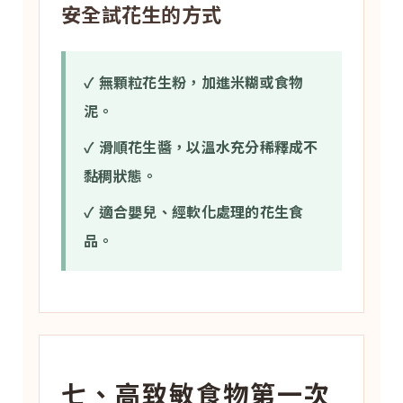
安全試花生的方式
✓ 無顆粒花生粉，加進米糊或食物
泥。
✓ 滑順花生醬，以溫水充分稀釋成不
黏稠狀態。
✓ 適合嬰兒、經軟化處理的花生食
品。
七、高致敏食物第一次