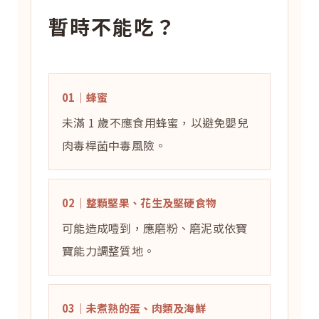
暫時不能吃？
01｜蜂蜜
未滿 1 歲不應食用蜂蜜，以避免嬰兒
肉毒桿菌中毒風險。
02｜整顆堅果、花生及堅硬食物
可能造成噎到，應磨粉、磨泥或依寶
寶能力調整質地。
03｜未煮熟的蛋、肉類及海鮮