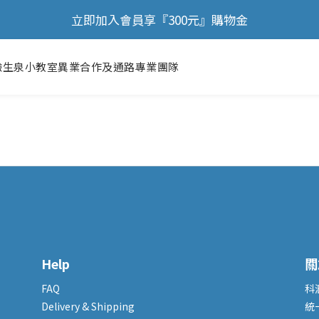
🎉 歡慶88節，滿額送膠原蛋白正貨！！
立即加入會員享『300元』購物金
🎉 歡慶88節，滿額送膠原蛋白正貨！！
驗
生泉小教室
異業合作及通路
專業團隊
Help
關
FAQ
科
Delivery & Shipping
統