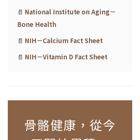
📄
National Institute on Aging－
Bone Health
📄
NIH－Calcium Fact Sheet
📄
NIH－Vitamin D Fact Sheet
骨骼健康，從今