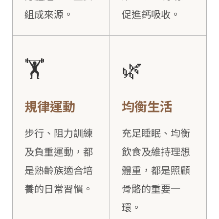
組成來源。
促進鈣吸收。
🏋️
🌿
規律運動
均衡生活
步行、阻力訓練
充足睡眠、均衡
及負重運動，都
飲食及維持理想
是熟齡族適合培
體重，都是照顧
養的日常習慣。
骨骼的重要一
環。