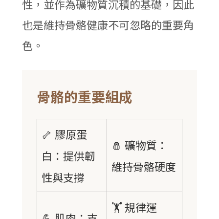
性，並作為礦物質沉積的基礎，因此
也是維持骨骼健康不可忽略的重要角
色。
骨骼的重要組成
🦴 膠原蛋
🧂 礦物質：
白：提供韌
維持骨骼硬度
性與支撐
🏋️ 規律運
💪 肌肉：支