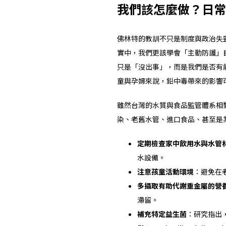
我們該怎麼做？日常
佛林特的教訓不只是制度與政治失
實中，我們更該學會「主動防護」
只是「沒出事」，而是我們是否有
童與孕婦來說，鉛中毒帶來的影響
雖然台灣的水質與食品監管體系相
染、老舊水管、進口食品、甚至是
定期檢查家中飲用水與水管
水設備。
注意孩童活動環境
：避免在
多攝取有助代謝重金屬的營
滯留。
補充特定益生菌
：研究指出