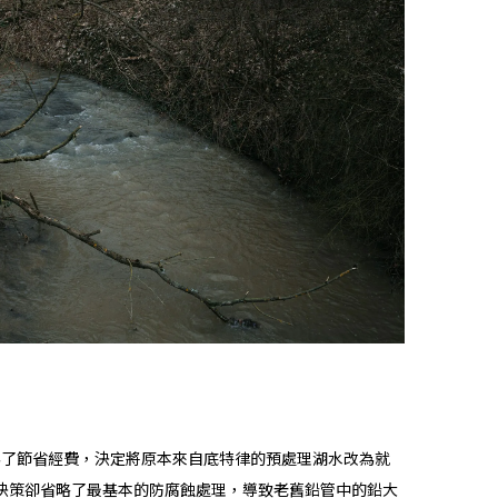
市為了節省經費，決定將原本來自底特律的預處理湖水改為就
決策卻省略了最基本的防腐蝕處理，導致老舊鉛管中的鉛大