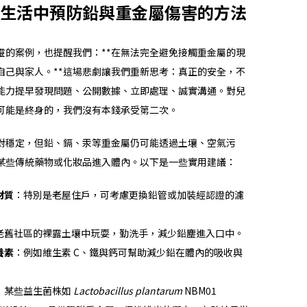
生活中預防鉛與重金屬傷害的方法
靈的案例，也提醒我們：**在無法完全避免接觸重金屬的現
自己與家人。**這場悲劇讓我們重新思考：真正的安全，不
能力提早發現問題、公開數據、立即處理、誠實溝通。對兒
可能是終身的，我們沒有本錢承受第二次。
對穩定，但鉛、鎘、汞等重金屬仍可能透過土壤、空氣污
某些傳統藥物或化妝品進入體內。以下是一些實用建議：
材質
：特別是老屋住戶，可考慮更換鉛管或加裝經認證的濾
老舊社區的裸露土壤中玩耍，勤洗手，減少鉛塵進入口中。
養素
：例如維生素 C、鐵與鈣可幫助減少鉛在體內的吸收與
，某些益生菌株如
Lactobacillus plantarum
NBM01