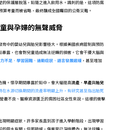
壁的保護層脫落，鉛隨之進入飲用水。諷刺的是，這項防腐
卻因預算考量而被省略，最終釀成全國矚目的公衛災難。
童與孕婦的無聲威脅
發育中的嬰幼兒與胎兒影響極大。根據美國疾病管制與預防
的鉛暴露，也會對兒童造成無法逆轉的損害。它會干擾大腦與
意力不足
、
學習困難
、
過動症狀
、
語言發展遲緩
，甚至增加
危機。懷孕期間暴露於鉛中，會大幅提高
流產
、
早產
與
胎兒
特在水源切換期間的流產率明顯上升，有研究甚至指出胎死
營養不良、醫療資源匱乏的貧困社區女性來說，這樣的衝擊
出現明顯症狀。許多家長直到孩子進入學齡階段，出現學習
前的用水有關。但那時候，傷害早已深植體內，無法逆轉。