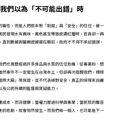
我們以為「不可能出錯」時
的毒性，而是人們原本對「制度」與「安全」的信任，被一
居民發現水有異味、異色甚至導致皮膚紅腫時，官員卻一再
。直到數據與醫療證據擺在眼前，政府才不得不承認錯誤，
我們也曾歷經過許多食品與水質的信任危機：從毒澱粉、塑
雖然事件不一定發生在台灣本土，但卻再次提醒我們，標榜
國際大廠」等保證，並不代表絕對安全。真正的保障來自嚴
以及公民持續的監督與質疑能力。
慮成本，而非健康；當權力壓過科學與專業；當民眾的聲音
免的悲劇，就會悄然發生。而我們每一個人，也可能是下一