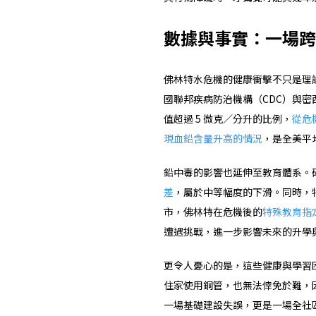
數據與事實：一場跨
佛林特水危機的健康衝擊不只是理
國聯邦疾病防治機構（CDC）與
值超過 5 微克／分升的比例，
從危機
現血鉛含量升高的情況
，是全美平
鉛中毒的影響也延伸至教育體系。
差
，屬於中等幅度的下滑。同時，
市，佛林特在危機後的
特殊教育指
遭遇挑戰，進一步影響未來的升學
更令人憂心的是，這些健康與學習
住家使用銅管，也無法倖免於難，
一場基礎建設失誤，更是一場全社