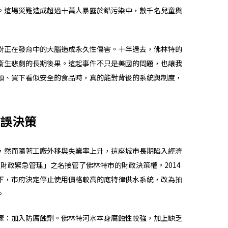
。這場災難造成超過十萬人暴露於鉛污染中，數千名兒童與
對正在發育中的大腦造成永久性傷害。十年過去，佛林特的
衛生悲劇的長期後果。這起事件不只是美國的問題，也讓我
頭、買下看似安全的食品時，真的能對背後的系統與制度，
誤決策
，然而隨著工廠外移與失業率上升，這座城市長期陷入經濟
「財政緊急管理」之名接管了佛林特市的財政決策權。2014
下，市府決定停止使用價格較高的底特律供水系統，改為抽
。
驟：加入防腐蝕劑。佛林特河水本身腐蝕性較強，加上缺乏