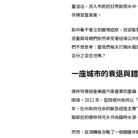
量溶出，流入市民的日常飲用水中
孕婦首當其衝。
鉛中毒不會立刻顯現症狀，但卻能
孩童與母親們依然承受著這場公共
們不禁思考：當我們每天打開水龍
百分之百信任嗎？
一座城市的衰退與錯
佛林特曾經是美國汽車產業的重鎮
困境。2011 年，密西根州政府以
年，在州政府任命的緊急經理主導
取鄰近的佛林特河水作為臨時水源
然而，這項轉換忽略了一個關鍵步