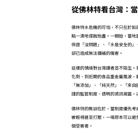
從佛林特看台灣：當
佛林特水危機的可怕，不只在於鉛
點一滴地侵蝕殆盡。一開始，當地
保證「沒問題」、「水是安全的」
卻已造成無法彌補的傷害。
這樣的情境對台灣讀者並不陌生。
化劑、到近期的食品重金屬風波，
「無添加」、「純天然」、「來自
謹的監管制度、透明的資訊揭露，
佛林特的教訓在於，當制度優先考
被輕視甚至打壓，一場原本可以避
個受害者。