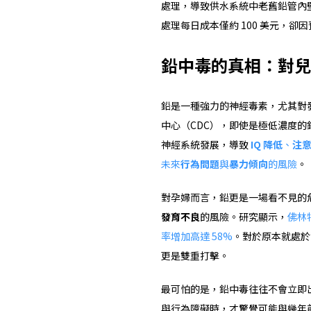
處理，導致供水系統中老舊鉛管內
處理每日成本僅約 100 美元，
鉛中毒的真相：對兒
鉛是一種強力的神經毒素，尤其對
中心（CDC），即使是極低濃度
神經系統發展，導致
IQ 降低
、
注
未來
行為問題
與
暴力傾向
的風險
。
對孕婦而言，鉛更是一場看不見的
發育不良
的風險。研究顯示，
佛林
率增加高達 58%
。對於原本就處於
更是雙重打擊。
最可怕的是，鉛中毒往往不會立即
與行為障礙時，才驚覺可能與幾年