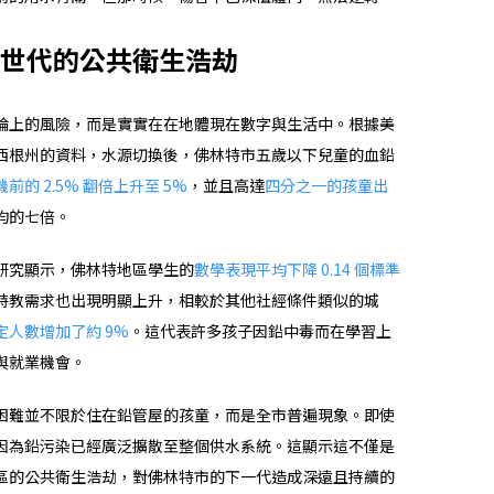
世代的公共衛生浩劫
論上的風險，而是實實在在地體現在數字與生活中。根據美
密西根州的資料，水源切換後，佛林特市五歲以下兒童的血鉛
前的 2.5% 翻倍上升至 5%
，並且高達
四分之一的孩童出
均的七倍。
研究顯示，佛林特地區學生的
數學表現平均下降 0.14 個標準
特教需求也出現明顯上升，相較於其他社經條件類似的城
定人數增加了約 9%
。這代表許多孩子因鉛中毒而在學習上
與就業機會。
困難並不限於住在鉛管屋的孩童，而是全市普遍現象。即使
因為鉛污染已經廣泛擴散至整個供水系統。這顯示這不僅是
區的公共衛生浩劫，對佛林特市的下一代造成深遠且持續的