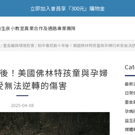
🎉 歡慶88節，滿額送膠原蛋白正貨！！
立即加入會員享『300元』購物金
🎉 歡慶88節，滿額送膠原蛋白正貨！！
驗
生泉小教室
異業合作及通路
專業團隊
/
重金屬與環境危害
/
鉛中毒悲劇十年後！美國佛林特孩童與孕婦仍承受無法
Cat
後！美國佛林特孩童與孕婦
受無法逆轉的傷害
最新
日常
重金
2025-04-08
孕媽
益生
媒體