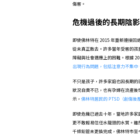
傷害。
危機過後的長期陰影
即使佛林特在 2015 年重新連
從未真正散去。許多當年受害的孩
障礙與社會適應上的困難。根據 20
出現行為問題，包括注意力不集中
不只是孩子，許多家庭也因長期的
狀況自責不已，也有孕婦在流產後
示，
佛林特居民的 PTSD（創傷
即使危機已過去十年，當地許多家
更不敢輕易信任水龍頭的水質。雖
千條鉛管未更換完成，佛林特市至