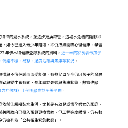
接回底特律的湖水系統，並逐步更換鉛管，這場水危機的陰影卻
童，如今已進入青少年階段，卻仍持續面臨心理健康、學習
22 年佛林特健康登錄系統的資料，
近一半的家長表示孩子
、情緒不穩、易怒、過度活躍與焦慮等狀況
。
恐懼與不信任感而深受創傷。有些父母至今仍因孩子的發展
懷疑與鉛中毒有關，長年處於憂鬱與焦慮狀態。數據也顯
後壓力症候群）比例明顯高於全美平均
。
庭依然仰賴瓶裝水生活，尤其是有幼兒或懷孕婦女的家庭，
然美國政府已投入預算更換管線，但工程進度緩慢，仍有數
今仍被列為「公共衛生緊急狀態」。