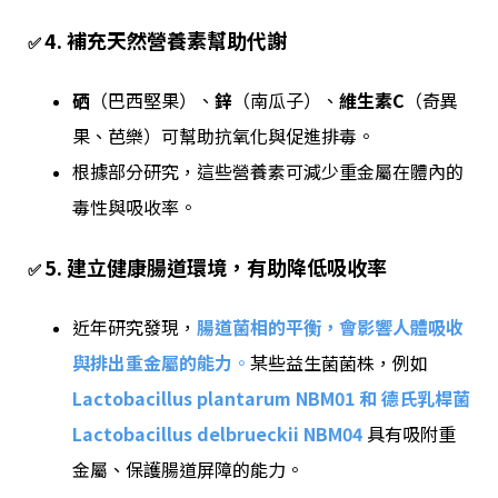
4. 補充天然營養素幫助代謝
✅
硒
（巴西堅果）、
鋅
（南瓜子）、
維生素C
（奇異
果、芭樂）可幫助抗氧化與促進排毒。
根據部分研究，這些營養素可減少重金屬在體內的
毒性與吸收率。
5. 建立健康腸道環境，有助降低吸收率
✅
近年研究發現，
腸道菌相的平衡，會影響人體吸收
與排出重金屬的能力
。
某些益生菌菌株，例如
Lactobacillus plantarum NBM01 和 德氏乳桿菌
Lactobacillus delbrueckii NBM04
具有吸附重
金屬、保護腸道屏障的能力。