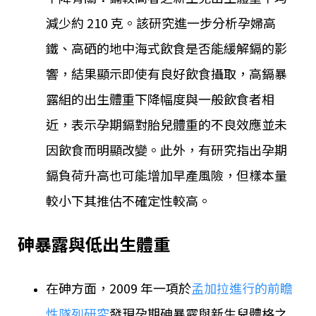
減少約 210 克。該研究進一步分析孕婦高
鐵、高硒的地中海式飲食是否能緩解鎘的影
響，結果顯示即使有良好飲食攝取，高鎘暴
露組的出生體重下降幅度與一般飲食者相
近，表示孕期鎘對胎兒體重的不良效應並未
因飲食而明顯改變。此外，有研究指出孕期
鎘負荷升高也可能增加早產風險，但樣本量
較小下其推估不確定性較高。
砷暴露與低出生體重
在砷方面，2009 年一項於
孟加拉進行的前瞻
性隊列研究
發現孕期砷暴露與新生兒體格之