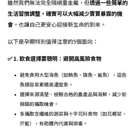
雖然我們無法完全隔絕重金屬，但
透過一些簡單的
生活習慣調整，確實可以大幅減少寶寶暴露的機
會
，也讓自己更安心迎接新生命的到來。
以下是孕期特別值得注意的5個面向：
✅ 1. 飲食選擇要聰明：避開高風險食物
避免食用大型海魚（如鮪魚、旗魚、鯊魚），這些
魚類容易累積高濃度汞。
選擇來源清楚、檢驗合格的農產品與海鮮，減少鉛
與鎘的攝取機會。
多攝取含纖維的蔬菜與十字花科食物（如花椰菜、
芥藍），有助體內代謝與排毒。