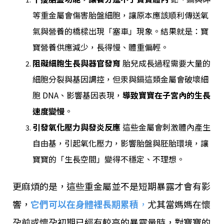
等重金屬會傷害胎盤細胞，讓原本應該順利傳送氧
氣與營養的橋樑出現「塞車」現象。結果就是：寶
寶營養供應減少，長得慢、體重偏輕。
阻礙細胞生長與器官發育
胎兒成長過程需要大量的
細胞分裂與基因調控，但汞與鎘這類金屬會破壞細
胞 DNA、影響基因表現，
導致寶寶在子宮內的生長
速度變慢
。
引發氧化壓力與發炎反應
這些金屬會刺激體內產生
自由基，引起氧化壓力，影響胎盤與胚胎環境，讓
寶寶的「生長空間」變得不穩定、不理想。
更麻煩的是，這些重金屬並不是短期暴露才會有影
響，
它們可以在身體裡長期累積
，
尤其當媽媽在懷
孕前或懷孕初期已經有較高的暴露量時，對寶寶的