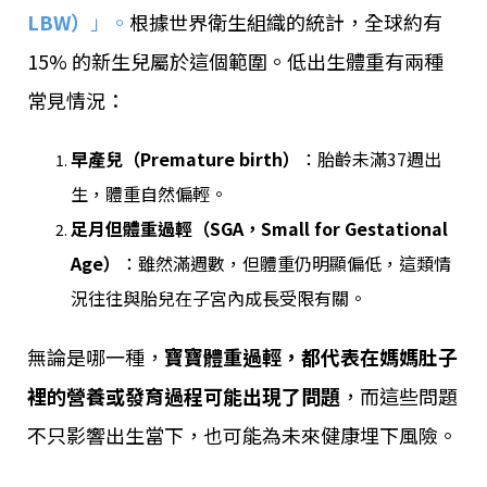
LBW）
」。
根據世界衛生組織的統計，全球約有
15% 的新生兒屬於這個範圍。低出生體重有兩種
常見情況：
早產兒（Premature birth）
：胎齡未滿37週出
生，體重自然偏輕。
足月但體重過輕（SGA，Small for Gestational
Age）
：雖然滿週數，但體重仍明顯偏低，這類情
況往往與胎兒在子宮內成長受限有關。
無論是哪一種，
寶寶體重過輕，都代表在媽媽肚子
裡的營養或發育過程可能出現了問題
，而這些問題
不只影響出生當下，也可能為未來健康埋下風險。