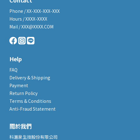
Contact
Phone / XX-XXX-XXX-XXX
Hours / XXXX-XXXX
Mail / XXX@XXXX.COM
Help
FAQ
Delivery & Shipping
Payment
Return Policy
Terms & Conditions
Anti-Fraud Statement
關於我們
科滙泉生技股份有限公司