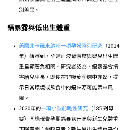
別差異。
鎘暴露與低出生體重
美國北卡羅來納州一項孕婦隊列研究
（2014
年）觀察到，孕婦血液鎘濃度與嬰兒出生體
重呈顯著負相關。研究者認為，鎘暴露會損
害胎兒生長，即使在非吸菸孕婦中亦然，提
示日常環境或飲食中的鎘來源可能帶來風
險。
2020年的
一項小型前瞻性研究
（185 對母
嬰）同樣報告孕期鎘暴露升高與新生兒體重
下降有關：鎘較高者之新生兒出生體重平均