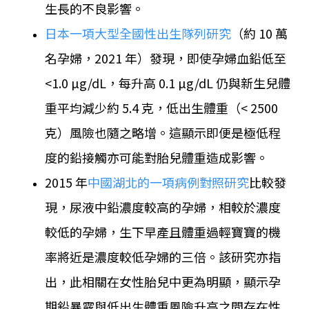
生長的不良影響。
日本一項大型全國性出生隊列研究
（約 10 萬
名孕婦，2021 年）發現，即使孕婦血鉛低至
<1.0 µg/dL，每升高 0.1 µg/dL 仍與新生兒體
重平均減少約 5.4 克，低出生體重（< 2500
克）風險也隨之略增。這顯示即便是極低程
度的鉛接觸亦可能對胎兒體重造成影響。
2015 年
中國湖北的一項病例對照研究
比較發
現，尿液中鉛濃度較高的孕婦，相較於濃度
較低的孕婦，生下早產且體重過輕寶寶的機
率將近是濃度較低孕婦的三倍。該研究亦指
出，此相關在女性胎兒中更為明顯，顯示孕
期鉛暴露與低出生體重風險升高之間存在性