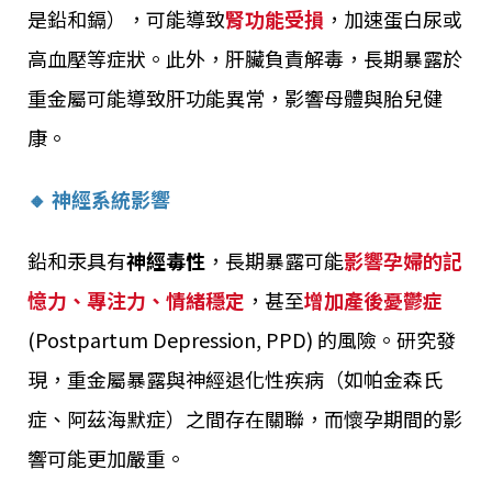
是鉛和鎘），可能導致
腎功能受損
，加速蛋白尿或
高血壓等症狀。此外，肝臟負責解毒，長期暴露於
重金屬可能導致肝功能異常，影響母體與胎兒健
康。
🔸 神經系統影響
鉛和汞具有
神經毒性
，長期暴露可能
影響孕婦的記
憶力、專注力、情緒穩定
，甚至
增加產後憂鬱症
(Postpartum Depression, PPD) 的風險。研究發
現，重金屬暴露與神經退化性疾病（如帕金森氏
症、阿茲海默症）之間存在關聯，而懷孕期間的影
響可能更加嚴重。