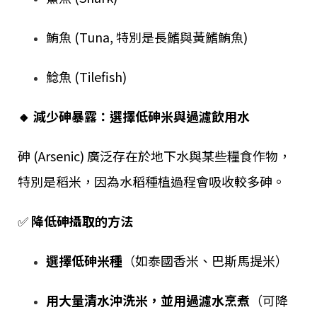
鮪魚 (Tuna, 特別是長鰭與黃鰭鮪魚)
鯰魚 (Tilefish)
🔸 減少砷暴露：選擇低砷米與過濾飲用水
砷 (Arsenic) 廣泛存在於地下水與某些糧食作物，
特別是稻米，因為水稻種植過程會吸收較多砷。
✅
降低砷攝取的方法
選擇低砷米種
（如泰國香米、巴斯馬提米）
用大量清水沖洗米，並用過濾水烹煮
（可降