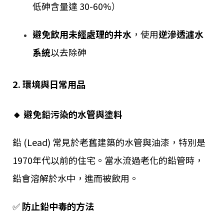
低砷含量達 30-60%）
避免飲用未經處理的井水
，使用
逆滲透濾水
系統
以去除砷
2. 環境與日常用品
🔸 避免鉛污染的水管與塗料
鉛 (Lead) 常見於老舊建築的水管與油漆，特別是
1970年代以前的住宅。當水流過老化的鉛管時，
鉛會溶解於水中，進而被飲用。
✅
防止鉛中毒的方法