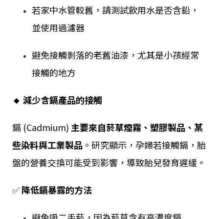
若家中水管較舊，請測試飲用水是否含鉛，
並使用過濾器
避免接觸剝落的老舊油漆，尤其是小孩經常
接觸的地方
🔸 減少含鎘產品的接觸
鎘 (Cadmium)
主要來自菸草煙霧、塑膠製品、某
些染料與工業製品
。研究顯示，孕婦若接觸鎘，胎
盤的營養交換可能受到影響，導致胎兒發育遲緩。
✅
降低鎘暴露的方法
避免吸二手菸，因為菸草含有高濃度鎘