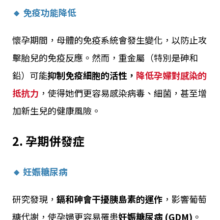
🔸 免疫功能降低
懷孕期間，母體的免疫系統會發生變化，以防止攻
擊胎兒的免疫反應。然而，重金屬（特別是砷和
鉛）可能
抑制免疫細胞的活性，
降低孕婦對感染的
抵抗力
，使得她們更容易感染病毒、細菌，甚至增
加新生兒的健康風險。
2. 孕期併發症
🔸 妊娠糖尿病
研究發現，
鎘和砷會干擾胰島素的運作
，影響葡萄
糖代謝，使孕婦更容易罹患
妊娠糖尿病 (GDM)
。