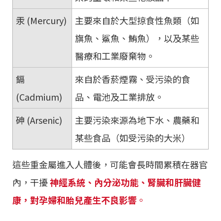
汞 (Mercury)
主要來自於大型掠食性魚類（如
旗魚、鯊魚、鮪魚），以及某些
醫療和工業廢棄物。
鎘
來自於香菸煙霧、受污染的食
(Cadmium)
品、電池及工業排放。
砷 (Arsenic)
主要污染來源為地下水、農藥和
某些食品（如受污染的大米）
這些重金屬進入人體後，可能會長時間累積在器官
內，干擾
神經系統、內分泌功能、腎臟和肝臟健
康，對孕婦和胎兒產生不良影響
。