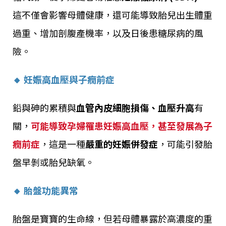
這不僅會影響母體健康，還可能導致胎兒出生體重
過重、增加剖腹產機率，以及日後患糖尿病的風
險。
🔸 妊娠高血壓與子癇前症
鉛與砷的累積與
血管內皮細胞損傷、血壓升高
有
關，
可能導致孕婦罹患妊娠高血壓，甚至發展為子
癇前症
，這是一種
嚴重的妊娠併發症
，可能引發胎
盤早剝或胎兒缺氧。
🔸 胎盤功能異常
胎盤是寶寶的生命線，但若母體暴露於高濃度的重