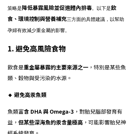
降低暴露風險並促進體內排毒
飲
策略是
。以下是
食、環境控制與營養補充
三方面的具體建議，以幫助
孕婦有效減少重金屬的影響。
1. 避免高風險食物
飲食是
重金屬暴露的主要來源之一
，特別是某些魚
類、穀物與受污染的水源。
🔸 避免高汞魚類
魚類富
含 DHA 與 Omega-3
，對胎兒腦部發育有
益，
但某些深海魚的汞含量極高
，可能影響胎兒神
經系統發育。