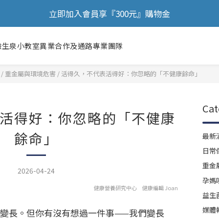
🎉 歡慶88節，滿額送膠原蛋白正貨！！
🎉 歡慶88節，滿額送膠原蛋白正貨！！
驗
生泉小教室
異業合作及通路
專業團隊
/
重金屬與環境危害
/
活得久，不代表活得好：你忽略的「不健康餘命」
Cat
活得好：你忽略的「不健康
餘命」
最新
日常
重金
2026-04-24
孕媽
健康營養研究中心 健康編輯 Joan
益生
媒體
變長。但你有沒有想過一件事——我們變長