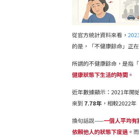
從官方統計資料來看，
20
的是，「不健康餘命」正在
所謂的不健康餘命，是指「
健康狀態下生活的時間。
近年數據顯示：2021年開
來到
7.78年
，相較2022
換句話說——
一個人平均有
依賴他人的狀態下度過。
而