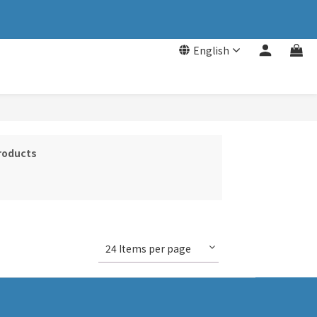
English
Products
24 Items per page