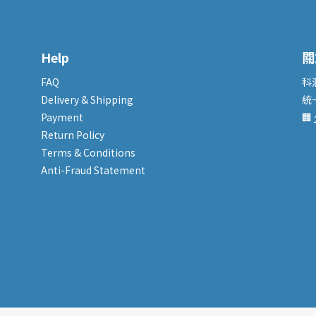
Help
關
FAQ
科
Delivery & Shipping
統
Payment
🏢
Return Policy
Terms & Conditions
Anti-Fraud Statement