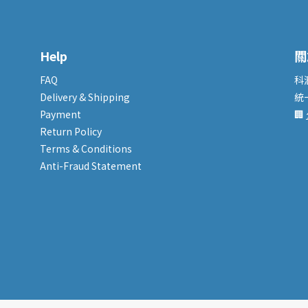
Help
關
FAQ
科
Delivery & Shipping
統
Payment
🏢
Return Policy
Terms & Conditions
Anti-Fraud Statement