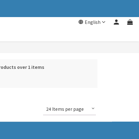
English
roducts over 1 items
24 Items per page