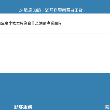
🎉 歡慶88節，滿額送膠原蛋白正貨！！
🎉 歡慶88節，滿額送膠原蛋白正貨！！
驗
生泉小教室
異業合作及通路
專業團隊
顧客服務
關