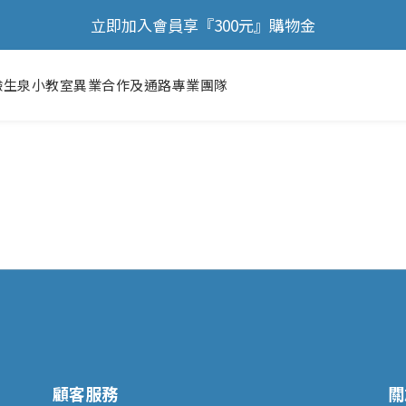
🎉 歡慶88節，滿額送膠原蛋白正貨！！
立即加入會員享『300元』購物金
🎉 歡慶88節，滿額送膠原蛋白正貨！！
驗
生泉小教室
異業合作及通路
專業團隊
顧客服務
關