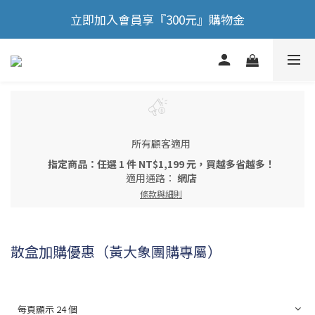
🎉 歡慶88節，滿額送膠原蛋白正貨！！
立即加入會員享『300元』購物金
🎉 歡慶88節，滿額送膠原蛋白正貨！！
所有顧客適用
指定商品：任選 1 件 NT$1,199 元，買越多省越多！
適用通路：
網店
條款與細則
散盒加購優惠（黃大象團購專屬）
每頁顯示 24 個