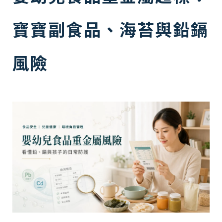
寶寶副食品、海苔與鉛鎘
風險