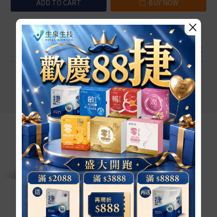
ADD TO CART
BUY NOW
×
Description
Shipping & Payment
Description