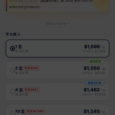
Until
08/11 16:00
【歡慶88捷】滿 3888 現折 888 on
selected products
Show more