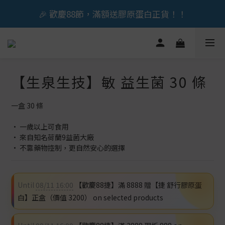
🎉 歡慶88節，滿額送膠原蛋白正貨！！
🎉 歡慶88節，滿額送膠原蛋白正貨！！
立即加入會員享『300元』購物金
🎉 歡慶88節，滿額送膠原蛋白正貨！！
【生泉生技】敏 益生菌 30 條
一盒 30 條
• 一歲以上可食用
• 來自知名荷蘭9益菌大廠
• 不靠藥物控制，更自然安心的選擇
Until
08/11 16:00
【歡慶88捷】滿 8888 贈【捷 舒行膠原蛋
白】正盒（價值 3200） on selected products