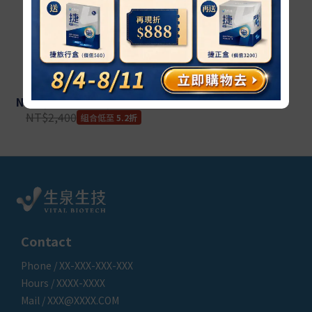
【生泉生技】敏 益生菌 30 條
NT$1,245 ~ NT$1,699 / 盒
NT$2,400
5.2折
Contact
Phone / XX-XXX-XXX-XXX
Hours / XXXX-XXXX
Mail / XXX@XXXX.COM