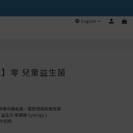
English
BUY NOW
】零 兒童益生菌
 特殊專利機能菌，面對環境負擔首選
 益生元 果寡糖 Synergy 1
 牛奶鈣