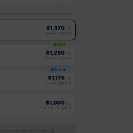
d Save More
(At most 1 item(s))