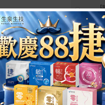
【生
盒
SAL
【生
SAL
ADD TO CART