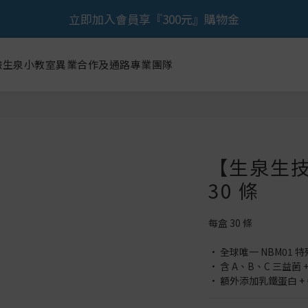
🎉 歡慶88節，滿額送膠原蛋白正貨！！
立即加入會員享『300元』購物金
🎉 歡慶88節，滿額送膠原蛋白正貨！！
驗
生泉小教室
異業合作及通路
專業團隊
【生泉生技
30 條
每盒 30 條
• 全球唯一 NBM01
• 含 A、B、C 三益菌 +
• 額外添加乳鐵蛋白 +