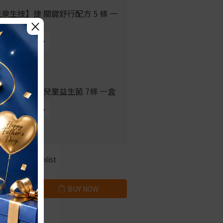
泉生技】捷 關鍵舒行配方 5 條 一
×
E NT$370
泉生技】零 兒童益生菌 7條 一盒
E NT$289
Add to Wishlist
BUY NOW