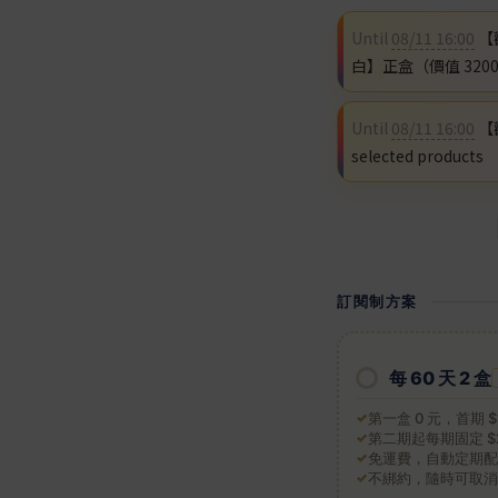
Until
08/11 16:00
【
白】正盒（價值 3200） o
Until
08/11 16:00
【歡
selected products