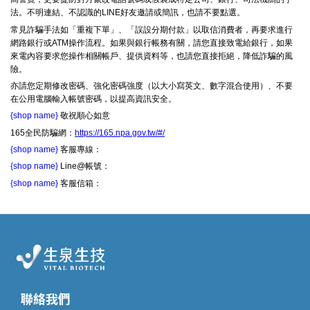
法。不明連結、不認識的LINE好友邀請或簡訊，也請不要點選。
常見詐騙手法如「重複下單」、「誤設分期付款」以取信消費者，再要求進行
網路銀行或ATM操作流程。如果與銀行帳務有關，請您直接致電給銀行，如果
來電內容要求您操作相關帳戶、提供資料等，也請您直接拒絕，降低詐騙的風
險。
亦請您定期修改密碼、強化密碼強度（以大小寫英文、數字混合使用）、不要
在公用電腦輸入帳號密碼，以提高資訊安全。
{shop name}
敬祝順心如意
165全民防騙網：
https://165.npa.gov.tw/#/
{shop name}
客服專線：
{shop name}
Line@帳號：
{shop name}
客服信箱：
聯絡我們