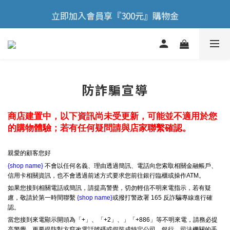
🎉 歡慶88節，滿額送膠原蛋白正貨！！
立即加入會員享『300元』購物金
🎉 歡慶88節，滿額送膠原蛋白正貨！！
防詐騙宣導
商店建置中，以下資訊尚未受更新，可能並不適用於您
的購物體驗；若有任何疑問請與店家聯繫確認。
親愛的顧客您好
{shop name}
不會以任何名義、理由透過簡訊、電話向您索取相關金融帳戶、
信用卡相關資訊，也不會透過前述方式要求您前往銀行臨櫃或操作ATM。
如果您接到相關電話或簡訊，請提高警覺，切勿輕信不明來電指示，若有疑
慮，敬請於第一時間聯繫
{shop name}
或撥打警政署 165 反詐騙專線進行確
認。
當您接到來電顯示開頭為「+」、「+2」、」「+886」等不明來電，請務必提
高警覺，更要提防對方竄改電話號碼或假裝成特定公司、銀行、司法機關的手