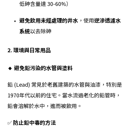
低砷含量達 30-60%）
避免飲用未經處理的井水
，使用
逆滲透濾水
系統
以去除砷
2. 環境與日常用品
🔸 避免鉛污染的水管與塗料
鉛 (Lead) 常見於老舊建築的水管與油漆，特別是
1970年代以前的住宅。當水流過老化的鉛管時，
鉛會溶解於水中，進而被飲用。
✅
防止鉛中毒的方法