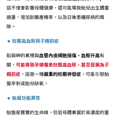
這不僅會影響母體健康，還可能導致胎兒出生體重
過重、增加剖腹產機率，以及日後患糖尿病的風
險。
🔸 妊娠高血壓與子癇前症
鉛與砷的累積與
血管內皮細胞損傷、血壓升高
有
關，
可能導致孕婦罹患妊娠高血壓，甚至發展為子
癇前症
，這是一種
嚴重的妊娠併發症
，可能引發胎
盤早剝或胎兒缺氧。
🔸 胎盤功能異常
胎盤是寶寶的生命線，但若母體暴露於高濃度的重