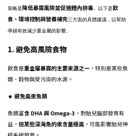
降低暴露風險並促進體內排毒
飲
策略是
。以下是
食、環境控制與營養補充
三方面的具體建議，以幫助
孕婦有效減少重金屬的影響。
1. 避免高風險食物
飲食是
重金屬暴露的主要來源之一
，特別是某些魚
類、穀物與受污染的水源。
🔸 避免高汞魚類
魚類富
含 DHA 與 Omega-3
，對胎兒腦部發育有
益，
但某些深海魚的汞含量極高
，可能影響胎兒神
經系統發育。