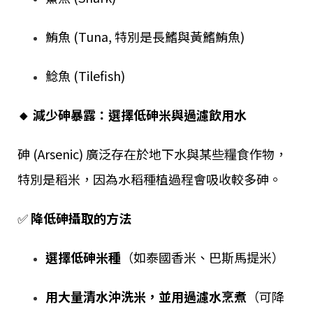
鮪魚 (Tuna, 特別是長鰭與黃鰭鮪魚)
鯰魚 (Tilefish)
🔸 減少砷暴露：選擇低砷米與過濾飲用水
砷 (Arsenic) 廣泛存在於地下水與某些糧食作物，
特別是稻米，因為水稻種植過程會吸收較多砷。
✅
降低砷攝取的方法
選擇低砷米種
（如泰國香米、巴斯馬提米）
用大量清水沖洗米，並用過濾水烹煮
（可降