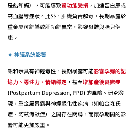
是鉛和鎘），可能導致
腎功能受損
，加速蛋白尿或
高血壓等症狀。此外，肝臟負責解毒，長期暴露於
重金屬可能導致肝功能異常，影響母體與胎兒健
康。
🔸 神經系統影響
鉛和汞具有
神經毒性
，長期暴露可能
影響孕婦的記
憶力、專注力、情緒穩定
，甚至
增加產後憂鬱症
(Postpartum Depression, PPD) 的風險。研究發
現，重金屬暴露與神經退化性疾病（如帕金森氏
症、阿茲海默症）之間存在關聯，而懷孕期間的影
響可能更加嚴重。