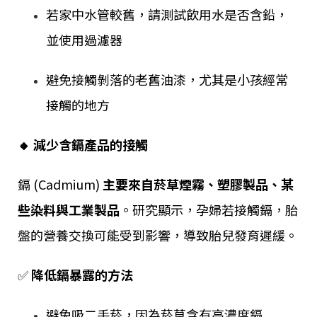
若家中水管較舊，請測試飲用水是否含鉛，
並使用過濾器
避免接觸剝落的老舊油漆，尤其是小孩經常
接觸的地方
🔸 減少含鎘產品的接觸
鎘 (Cadmium)
主要來自菸草煙霧、塑膠製品、某
些染料與工業製品
。研究顯示，孕婦若接觸鎘，胎
盤的營養交換可能受到影響，導致胎兒發育遲緩。
✅
降低鎘暴露的方法
避免吸二手菸，因為菸草含有高濃度鎘