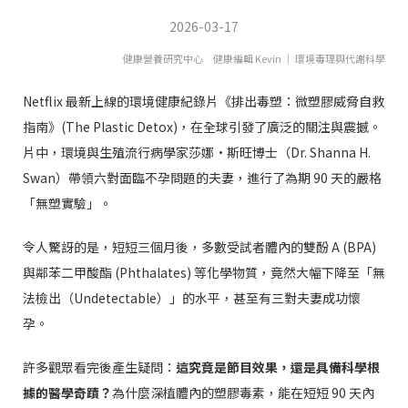
2026-03-17
健康營養研究中心 健康編輯 Kevin ｜ 環境毒理與代謝科學
Netflix 最新上線的環境健康紀錄片《排出毒塑：微塑膠威脅自救
指南》(The Plastic Detox)，在全球引發了廣泛的關注與震撼。
片中，環境與生殖流行病學家莎娜·斯旺博士（Dr. Shanna H.
Swan）帶領六對面臨不孕問題的夫妻，進行了為期 90 天的嚴格
「無塑實驗」。
令人驚訝的是，短短三個月後，多數受試者體內的雙酚 A (BPA)
與鄰苯二甲酸酯 (Phthalates) 等化學物質，竟然大幅下降至「無
法檢出（Undetectable）」的水平，甚至有三對夫妻成功懷
孕。
許多觀眾看完後產生疑問：
這究竟是節目效果，還是具備科學根
據的醫學奇蹟？
為什麼深植體內的塑膠毒素，能在短短 90 天內