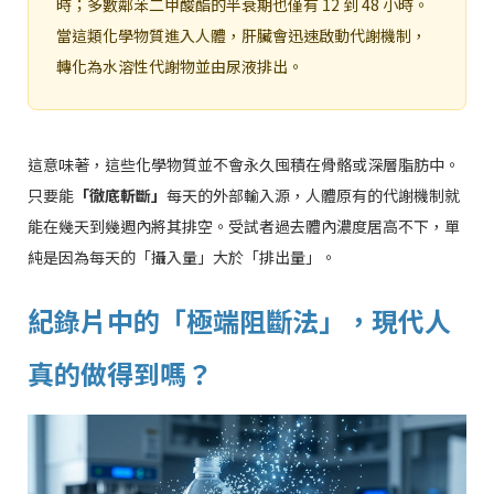
時；多數鄰苯二甲酸酯的半衰期也僅有 12 到 48 小時。
當這類化學物質進入人體，肝臟會迅速啟動代謝機制，
轉化為水溶性代謝物並由尿液排出。
這意味著，這些化學物質並不會永久囤積在骨骼或深層脂肪中。
只要能
「徹底斬斷」
每天的外部輸入源，人體原有的代謝機制就
能在幾天到幾週內將其排空。受試者過去體內濃度居高不下，單
純是因為每天的「攝入量」大於「排出量」。
紀錄片中的「極端阻斷法」，現代人
真的做得到嗎？