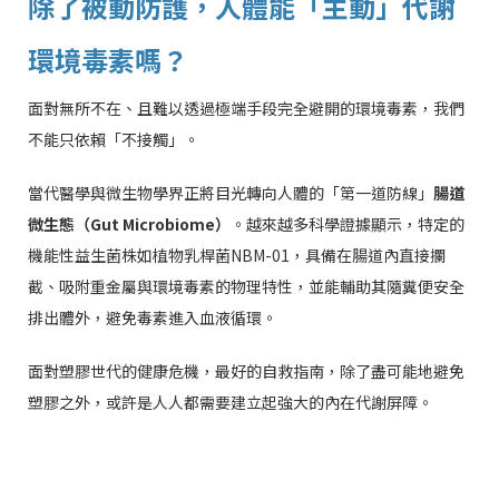
除了被動防護，人體能「主動」代謝
環境毒素嗎？
面對無所不在、且難以透過極端手段完全避開的環境毒素，我們
不能只依賴「不接觸」。
當代醫學與微生物學界正將目光轉向人體的「第一道防線」
腸道
微生態（Gut Microbiome）
。越來越多科學證據顯示，特定的
機能性益生菌株如植物乳桿菌NBM-01，具備在腸道內直接攔
截、吸附重金屬與環境毒素的物理特性，並能輔助其隨糞便安全
排出體外，避免毒素進入血液循環。
面對塑膠世代的健康危機，最好的自救指南，除了盡可能地避免
塑膠之外，或許是人人都需要建立起強大的內在代謝屏障。