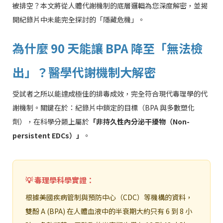
被排空？本文將從人體代謝機制的底層邏輯為您深度解密，並揭
開紀錄片中未能完全探討的「隱藏危機」。
為什麼 90 天能讓 BPA 降至「無法檢
出」？醫學代謝機制大解密
受試者之所以能達成極佳的排毒成效，完全符合現代毒理學的代
謝機制。關鍵在於：紀錄片中鎖定的目標（BPA 與多數塑化
劑），在科學分類上屬於
「非持久性內分泌干擾物（Non-
persistent EDCs）」
。
💡 毒理學科學實證：
根據美國疾病管制與預防中心（CDC）等機構的資料，
雙酚 A (BPA) 在人體血液中的半衰期大約只有 6 到 8 小