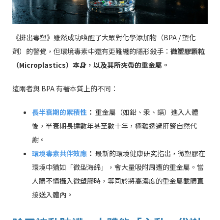
《排出毒塑》雖然成功喚醒了大眾對化學添加物（BPA / 塑化
劑）的警覺，但環境毒素中還有更難纏的隱形殺手：
微塑膠顆粒
（Microplastics）本身，以及其所夾帶的重金屬。
這兩者與 BPA 有著本質上的不同：
長半衰期的累積性
：
重金屬（如鉛、汞、鎘）進入人體
後，半衰期長達數年甚至數十年，極難透過肝腎自然代
謝。
環境毒素共伴效應
：
最新的環境健康研究指出，微塑膠在
環境中猶如「微型海綿」，會大量吸附周遭的重金屬。當
人體不慎攝入微塑膠時，等同於將高濃度的重金屬載體直
接送入體內。