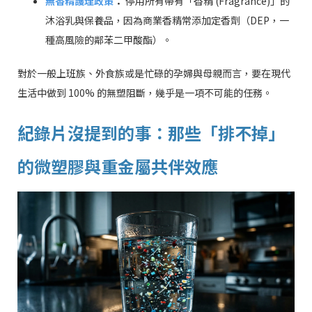
無香精護理政策
：
停用所有帶有「香精 (Fragrance)」的
沐浴乳與保養品，因為商業香精常添加定香劑（DEP，一
種高風險的鄰苯二甲酸酯）。
對於一般上班族、外食族或是忙碌的孕婦與母親而言，要在現代
生活中做到 100% 的無塑阻斷，幾乎是一項不可能的任務。
紀錄片沒提到的事：那些「排不掉」
的微塑膠與重金屬共伴效應