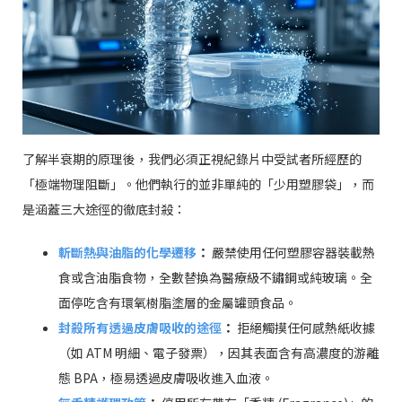
了解半衰期的原理後，我們必須正視紀錄片中受試者所經歷的
「極端物理阻斷」。他們執行的並非單純的「少用塑膠袋」，而
是涵蓋三大途徑的徹底封殺：
斬斷熱與油脂的化學遷移
：
嚴禁使用任何塑膠容器裝載熱
食或含油脂食物，全數替換為醫療級不鏽鋼或純玻璃。全
面停吃含有環氧樹脂塗層的金屬罐頭食品。
封殺所有透過皮膚吸收的途徑
：
拒絕觸摸任何感熱紙收據
（如 ATM 明細、電子發票），因其表面含有高濃度的游離
態 BPA，極易透過皮膚吸收進入血液。