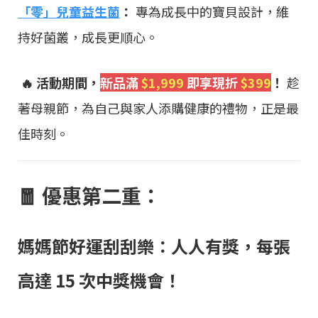
「零」兒童益生菌
：
專為成長中的寶貝設計，維
持好菌叢，成長更順心。
🔥 活動期間，
新品滿
$1,999
即享現折
$399
！
趁
著母親節，為自己與家人添購健康的禮物，正是最
佳時刻。
🧧 優惠第二重：
媽媽節好運刮刮樂：人人有獎，每張
高達 15 次中獎機會！