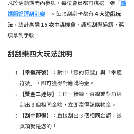
凡於活動期間內參與，每位會員都可挑選一張「
媽
媽節好運刮刮樂
」。每張刮刮卡都有
4 大遊戲玩
法
，總計高達
15 次中獎機會
，讓您刮得過癮，獎
項拿到手軟！
刮刮樂四大玩法說明
【幸運符號】
：對中「您的符號」與「幸運
符號」，即可獲得對應購物金。
【獎金三連線】
：任一橫線、直線或對角線
刮出 3 個相同金額，立即贏得該購物金。
【刮中即得】
：直接刮出 3 個相同金額，該
獎項就是您的！