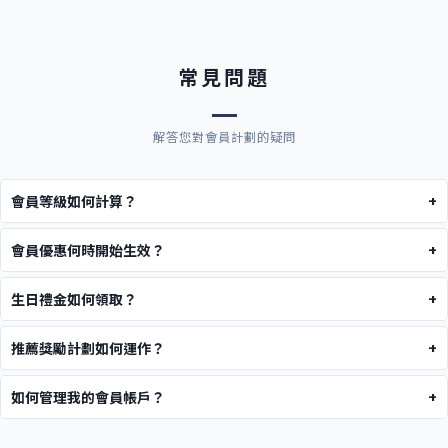
常見問題
解答您對會員計劃的疑問
會員等級如何計算？
+
會員等級是根據您最近6個月的消費總金額自動計算。系統會每日更
會員優惠何時開始生效？
+
新您的消費記錄，當達到升級條件時會立即生效。等級以滾動6個月
註冊成為會員後，5%折扣立即生效。現金回饋會在每筆訂單完成後
計算，確保活躍消費的會員能持續享受優惠。
生日禮金如何領取？
+
自動計算並加入您的帳戶餘額。升級到更高等級後，新的回饋率也會
生日禮金會在您的生日月份第一天自動發放到您的帳戶。禮金有效期
立即適用於後續購買。
推薦獎勵計劃如何運作？
+
為發放後3個月，可與其他優惠疊加使用。請確保您的帳戶資料中生
當您推薦的好友透過您的專屬連結註冊並完成首次購買（金額滿
日資訊正確。
如何管理我的會員帳戶？
+
NT$500）後，您將獲得NT$100購物金獎勵。獎勵將在好友完成首購
您可以在會員中心查看當前等級、消費記錄、獎勵餘額和升級進度。
後7個工作天內發放。